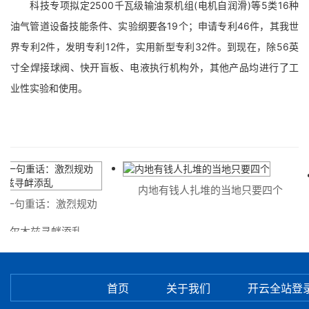
科技专项拟定2500千瓦级输油泵机组(电机自润滑)等5类16种
油气管道设备技能条件、实验纲要各19个；申请专利46件，其我世
界专利2件，发明专利12件，实用新型专利32件。到现在，除56英
寸全焊接球阀、快开盲板、电液执行机构外，其他产品均进行了工
业性实验和使用。
内地有钱人扎堆的当地只要四个
一句重话：激烈规劝
霍尔木兹寻衅添乱
首页
关于我们
开云全站登