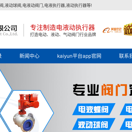
,液动球阀,电液动阀门,电液执行器,液动执行器等!
专注制造电液动执行器
打造电动、液动、气动阀门行业品牌
录
新闻中心
kaiyun平台app官网
联系