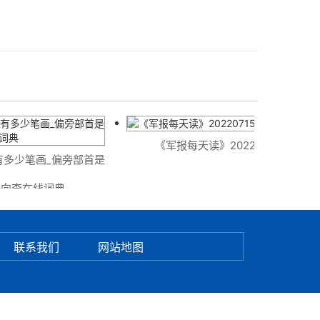
《军报每天读》20220715
少笔画_偏旁部首是
查在线词典
联系我们
网站地图