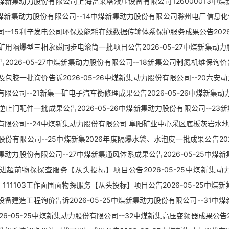
6中煤新集动力股份有限公司上海富莱塔液压设备有限公司126000013中
7中煤新集动力股份有限公司--14中煤新集动力股份有限公司滁州电厂信息化
司--15利辛发电公司环保及能耗在线数据传输体系保护服务成果公告2026
矿用隔爆型三相永磁同步电滚筒一批项目公告2026-05-27中煤新集动
2026-05-27中煤新集动力股份有限公司--18新集公司制氮机维保询价告
包胶一批询价告诉2026-05-26中煤新集动力股份有限公司--20六安动
限公司--21新集一矿电子汽车衡修理成果公告2026-05-26中煤新集动
止门配件一批成果公告2026-05-26中煤新集动力股份有限公司--23新
有限公司--24中煤新集动力股份有限公司 阜阳矿业中心采区底板灰岩水地上超
股份有限公司--25中煤新集2026年度隔爆水袋、水泡皮一批成果公告202
集动力股份有限公司--27中煤新集通风体系成果公告2026-05-25中
进超前物探探查服务【从头投标】项目公告2026-05-25中煤新集动
3、111103工作面围面物探服务【从头投标】项目公告2026-05-25
设备建造工程询价告诉2026-05-25中煤新集动力股份有限公司--31
26-05-25中煤新集动力股份有限公司--32中煤新集高压变频器成果公告2