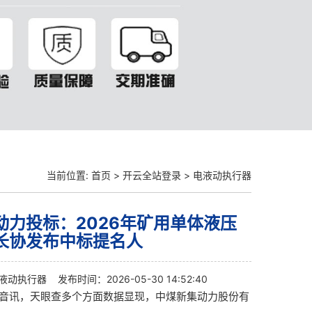
当前位置:
首页
>
开云全站登录
>
电液动执行器
动力投标：2026年矿用单体液压
长协发布中标提名人
液动执行器
发布时间：2026-05-30 14:52:40
日音讯，天眼查多个方面数据显现，中煤新集动力股份有