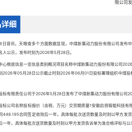
限公司发
品详细
日音讯，天眼查多个方面数据显现，中煤新集动力股份有限公司发布中煤
名人公示，发布时刻为2026年5月28日。
根底信息一览信息类别概况项目名称中煤新集动力股份有限公司2026年矿
刻2026年05月28日公示截止时刻2026年06月01日投标署理组织
有限责任公司于2026年5月28日发布了中煤新集动力股份有限公司2
公司名称投标报价（含税、万元）交货期质量1安徽启扬智能科技有限公司
司448.195合同签定收效后一年，具体每批次送货数量及时刻以甲方发货
后一年，具体每批次送货数量及时刻以甲方发货告诉单为准合格评标与公