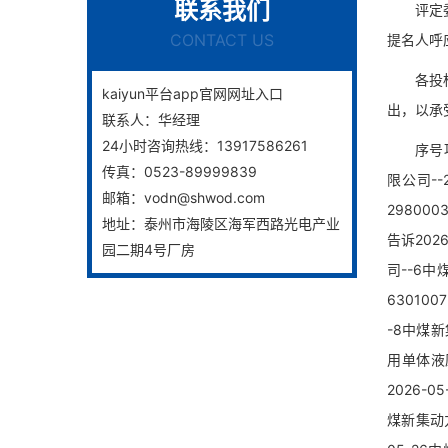
联系我们
评定委员
CONTACT US
提名人呼
各投标人
kaiyun平台app官网网址入口
出，以承
联系人：
华经理
24小时咨询热线：
13917586261
序号项目
传真：
0523-89999839
限公司-
邮箱：
vodn@shwod.com
29800
地址：
泰州市海陵区海军西路光电产业
告诉202
园二期4号厂房
司--6
6301
-8中煤新
用单体液
2026-
煤新集动