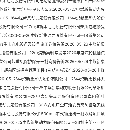
煤新集动力股份有限公司电动巷道修复机一批项目公告2026-
体系年度运维中标提名人公示2026-05-27中煤新集动力股
-05-26中煤新集动力股份有限公司--16中煤新集动力股份
力股份有限公司--17中煤新集动力股份有限公司柴油巷道修复
诉2026-05-26中煤新集动力股份有限公司--19新集公司
力重卡充电设备及设备施工询价告诉2026-05-26中煤新集
力股份有限公司--22中煤新集利辛发电2026年度汽轮机抽汽
集公司起重机保护保养一批询价告诉2026-05-26中煤新集
前区域探查管理工程 (三期)中标公告2026-05-26中煤
6-05-26中煤新集动力股份有限公司--26中煤新集铁路无
煤新集动力股份有限公司--28中煤新集动力股份有限公司阜阳矿
力股份有限公司--29中煤新集动力股份有限公司阜阳矿业
中煤新集动力股份有限公司--30六安电厂全厂治安反恐防备及无线
中煤新集动力股份有限公司1600mm带式输送机一批收购项目项
026-05-25中煤新集动力股份有限公司--33刘庄矿业西区