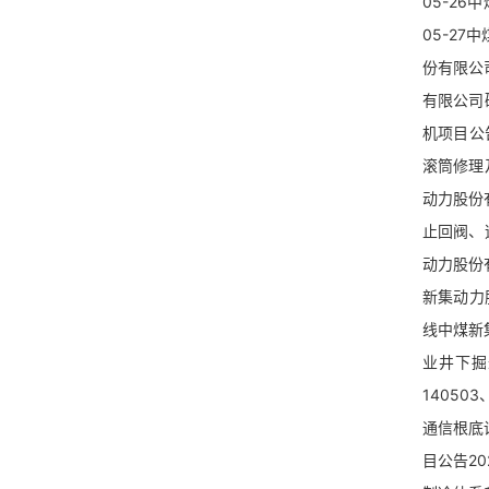
05-2
05-2
份有限公
有限公司
机项目公告
滚筒修理及
动力股份有
止回阀、逆
动力股份
新集动力
线中煤新
业井下掘
14050
通信根底
目公告20