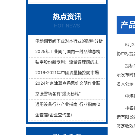
热点资讯
产
HOT NEWS
电动调节阀下业对本行业的影响分析
5月28
2025年工业阀门国内一线品牌总榜单前十名
协中标提
弘宇股份新专利：流量调理阀的未来已来过滤与调理两层护航！
投标中心
2016-2021年中國流量操控閥市場远景及融資戰略咨詢報告
示发布时
2024年京津冀宣扬思维文明作业联席会议在津举行
名人公示
京张雪场各有“爆火秘籍”
中煤投标
通用设备行业产业指南_行业指南(2)_前瞻 - 前瞻网
排名投标
企查猫(企业查询宝)
造有限公
签定收效