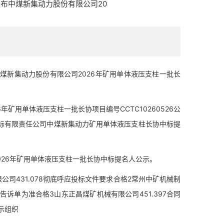
布中煤新集动力股份有限公司20
新集动力股份有限公司2026年矿用单体液压支柱一批长
用单体液压支柱一批长协项目编号CCTC10260526公
中煤投标有限责任公司中煤新集动力矿用单体液压支柱长协中标提
026年矿用单体液压支柱一批长协中标提名人公示。
431.078彻底呼应投标文件要求合格2常州中矿机械制
告诉单为准合格3山东正昌煤矿机械有限公司451.397合同
示组织