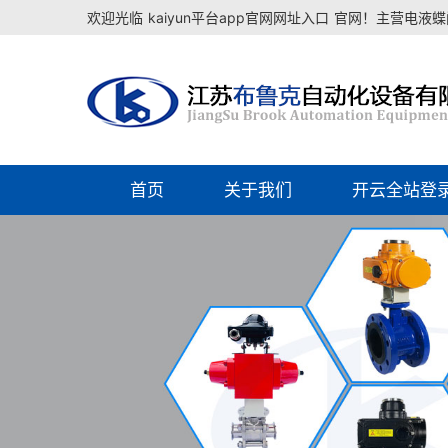
欢迎光临
kaiyun平台app官网网址入口
官网！主营电液蝶阀
首页
关于我们
开云全站登