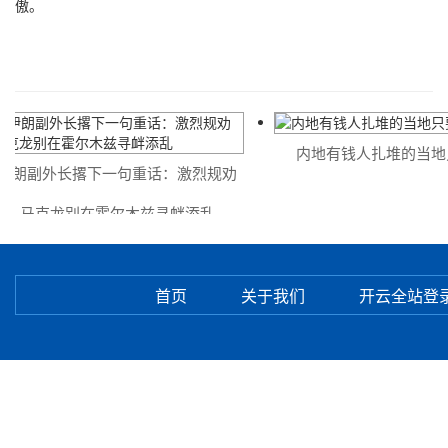
傲。
内地有钱人扎堆的当地
朗副外长撂下一句重话：激烈规劝
马克龙别在霍尔木兹寻衅添乱
首页
关于我们
开云全站登