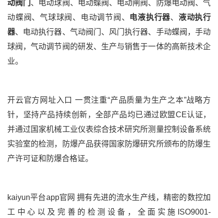
动阀门
、电动球阀、电动蝶阀、电动闸阀、防爆电动阀、气
动蝶阀、气球球阀、电动调节阀、
电液执行器
、
液
动执行
器
、电动执行器、气动阀门、风门执行器、手动蝶阀，手动
球阀，气动调节阀的研发、生产与销售于一体的高新技术企
业。
开云官方网址入口
一贯注重“产品质量为生产之本”战略方
针，坚持产品持续创新，全部产品均已通过欧盟CE认证，
并通过国家机械工业仪表综合技术研究所测量控制设备系统
实验室的检测，防爆产品获得国家防爆研究所颁布的防爆生
产许可证和防爆合格证。
kaiyun平台app官网
拥有先进的流水生产线，精密的数控加
工中心以及完善的检测设备，全面实施ISO9001-