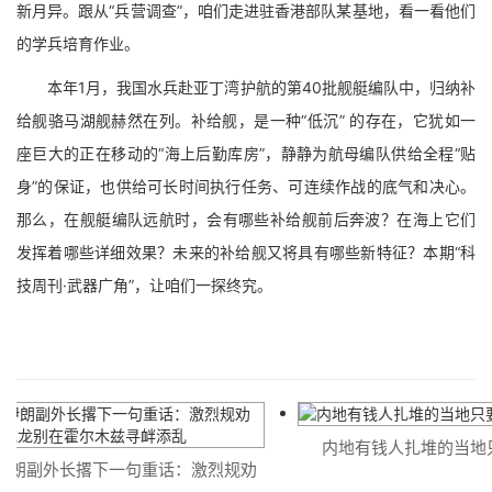
新月异。跟从“兵营调查”，咱们走进驻香港部队某基地，看一看他们
的学兵培育作业。
本年1月，我国水兵赴亚丁湾护航的第40批舰艇编队中，归纳补
给舰骆马湖舰赫然在列。补给舰，是一种“低沉” 的存在，它犹如一
座巨大的正在移动的“海上后勤库房”，静静为航母编队供给全程“贴
身”的保证，也供给可长时间执行任务、可连续作战的底气和决心。
那么，在舰艇编队远航时，会有哪些补给舰前后奔波？在海上它们
发挥着哪些详细效果？未来的补给舰又将具有哪些新特征？本期“科
技周刊·武器广角”，让咱们一探终究。
内地有钱人扎堆的当地只
朗副外长撂下一句重话：激烈规劝