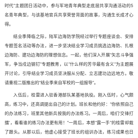
时代”主题团日活动中，参与军地青年典型走底层共享沟通活动的5
名青年典型，与该基地官兵共享荣誉背面的故事，沟通生长成才心
得。
结业季降临之际，陆军边海防学院经过举行专题座谈会、安排
专题签名活动等办法，进一步坚决结业学习成员挑选边海防、扎根
边海防、建功边海防的理想信念。一起，他们深入开展“矢志斗争强
军，争当戍边钢钉”专题教育，以“什么样的芳华最有含义”为主题展
开讨论，引导结业学习成员坚决服从分配、立志建功边远地方。敬
请重视二版推出的“结业季来自军校的一组报导”。
入伍后，桂雷进入驻香港部队某基地执役。刚入伍时，心气颇
高，练习中，还高调提出自己的计划。班长和他约好：“你依照自己
的办法练习，班里其他新兵按我的办法练习。一周后，咱们‘交锋打
擂’，看看谁的练习办法更有用！”一周后，本想“露一手”的桂雷却栽
了跟头。从那以后，他虚心接受了班长的组训办法，练习成果也日