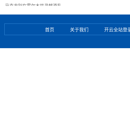
马克龙别在霍尔木兹寻衅添乱
首页
关于我们
开云全站登