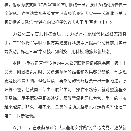
核，他成为该支队“红肩章”理论宣讲队的一员。张仕龙的阅历仅仅一
个缩影。详情请重视头版文章《饱经沧桑铸忠实——武警北京总队
机动榜首支队培育“铁心向党担任务的忠实卫兵”写实（上）》。
为强化三军官兵科技素质，助力提高打赢现代化战役实践身
手，三军依托军事职业教育渠道施行科技素质提高举动日前真实开
端发动，标志三军“学科技、知科技、用科技”将掀起新热潮。
本期“斗争者正芳华”专栏的主人公是联勤保证部队某团一级上士
吴勇。刚触摸泵机时，吴勇连闸阀的姓名和效果都记禁绝，学原理
更是摸不着头脑。但他深信，再杂乱的管线也要一根一根地连。原
理搞不懂，他就向干部主干取经学习；操作不熟练，就对照流程图
重复练。膀子磨破是粗茶淡饭，腰酸背痛也习以为常，手上的老茧
越来越厚。那么，接下来，吴勇的成功之路是怎样走得呢？让咱们
咱们一同走近他。
7月14日，在联勤保证部队某基地安排的“芳华心向党、逐梦新