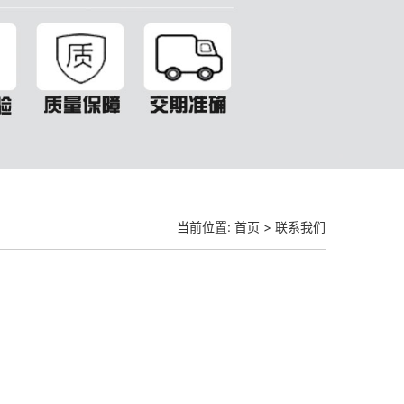
当前位置:
首页
>
联系我们