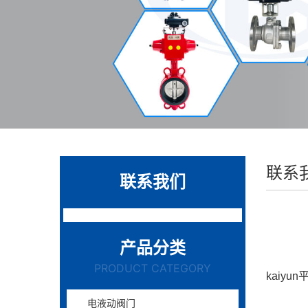
联系
联系我们
产品分类
PRODUCT CATEGORY
kaiyu
电液动阀门