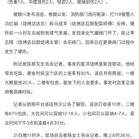
（危重1人、中度烧伤2人、轻症2人、玻璃划伤2人）。
据银川发布消息，根据公安、消防部门询问笔录，打119报警人
冯红娟（烧烤店店员）和马成军（烧烤店后厨配菜师傅）反映，爆
炸前一小时左右闻到有煤气泄漏，发现液化气罐阀门坏了，就让李
志翔（烧烤店后厨烧烤主管）去买阀门，回来后在更换阀门过程中
发生了爆炸。
附近居民郝先生告诉记者，事发的富洋烧烤是家连锁店，他经
常去吃饭，黄金时段这个店的上座率有90%，该店共有两层，一楼
大概能坐20人，二楼有包房，能坐下的人会更多。事发时店里正值
用餐高峰时段。
记者从团购平台该店所示公告了解到，该店已收录10年，二楼
有KTV包房，大包间可以容纳12-18人，小包间可以容纳4-7人，营
业时间下午3点到凌晨4点30分。
21日晚11时许，现场目击者陈女士告诉记者，晚上8时36分，