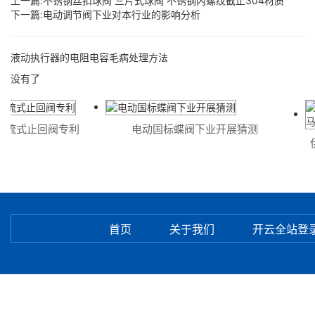
上一篇:
不锈钢丝扣球阀 三片式球阀 不锈钢内螺纹截止304材质
下一篇:
电动调节阀下业对本行业的影响分析
液动执行器的电阻电容毛病处理方法
没有了
流式止回阀专利
电动国标蝶阀下业开展猜测
伊
首页
关于我们
开云全站登