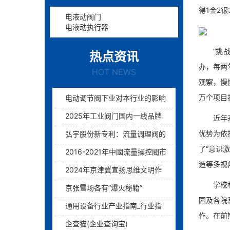
得1金2
电液动阀门
电液动执行器
“挑战杯
热点资讯
办，每两
HOT NEWS
观察，慢
万个项目
电动调节阀下业对本行业的影响分析
2025年工业阀门国内一线品牌总榜单前十名
近年来，
优势为依
弘宇股份新专利：流量调理阀的未来已来过滤与调理两层护航！
了“意识
2016-2021年中國流量操控閥市場远景及融資戰略咨詢報告
造等多视
2024年京津冀宣扬思维文明作业联席会议在津举行
学校格外
京张雪场各有“爆火秘籍”
园及各院
通用设备行业产业指南_行业指南(2)_前瞻 - 前瞻网
作。在前
企查猫(企业查询宝)