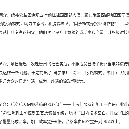
：绿格公益团连续五年前往祖国西部大漠，聚焦我国西部地区因荒漠化
贫嫁接新模式，助力生态治理和脱贫攻坚。“固沙植物嫁接经济作物”——
通过行业专家的指导，他们明显提升了嫁接的成活率和产量，并积极对接
：项目缘起一次赴贵州的社会实践，小组成员目睹了贵州当地非遗传播
决这样一些问题。于是提出了“研学推广+设计活化”的模式。项目团队
重归大众的日常生活，成为一座活的流动博物馆。
：航空航天伺服系统的核心部件——电液伺服阀的加工一直是行业难点
革命性毛刺主动控制工艺及装备系统，填补了国内技术空白，打破了国
了批量化成品率，加工效率提升6倍，合格率由50%提升到99%以上。