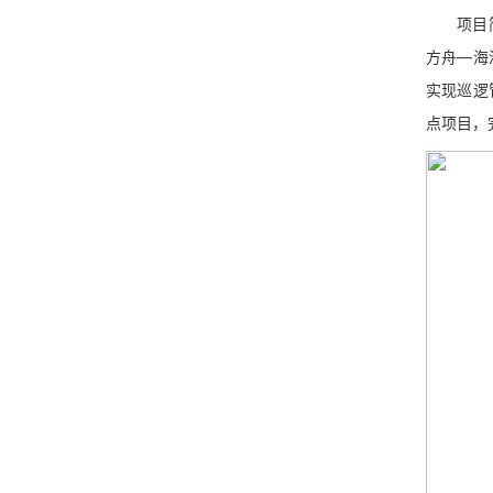
项目简介
方舟—海
实现巡逻
点项目，