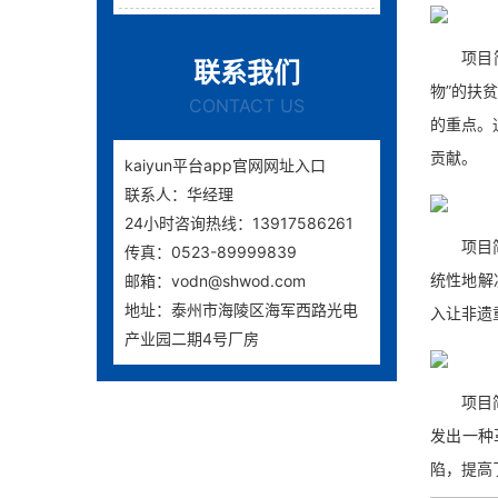
项目简介
联系我们
物”的扶
CONTACT US
的重点。
贡献。
kaiyun平台app官网网址入口
联系人：
华经理
24小时咨询热线：
13917586261
项目简介
传真：
0523-89999839
统性地解
邮箱：
vodn@shwod.com
地址：
泰州市海陵区海军西路光电
入让非遗
产业园二期4号厂房
项目简介
发出一种
陷，提高