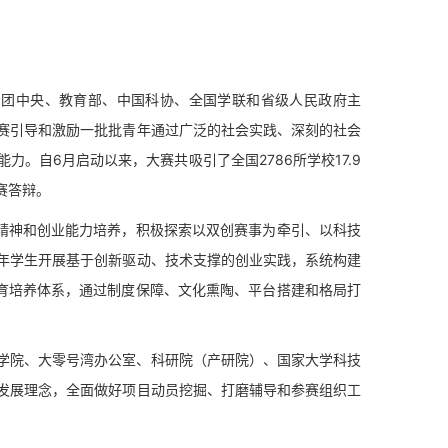
青团中央、教育部、中国科协、全国学联和省级人民政府主
赛引导和激励一批批青年通过广泛的社会实践、深刻的社会
。自6月启动以来，大赛共吸引了全国2786所学校17.9
赛答辩。
精神和创业能力培养，积极探索以双创赛事为牵引、以科技
年学生开展基于创新驱动、技术支撑的创业实践，系统构建
教育培养体系，通过制度保障、文化熏陶、平台搭建和格局打
院、大零号湾办公室、科研院（产研院）、国家大学科技
发展理念，全面做好项目动员挖掘、打磨辅导和参赛组织工