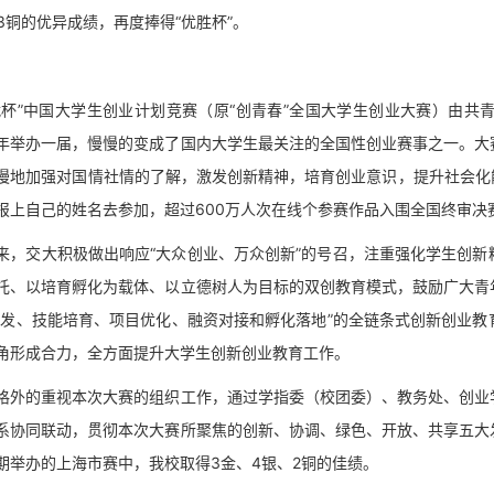
银3铜的优异成绩，再度捧得“优胜杯”。
”中国大学生创业计划竞赛（原“创青春”全国大学生创业大赛）由共
年举办一届，慢慢的变成了国内大学生最关注的全国性创业赛事之一。大
慢地加强对国情社情的了解，激发创新精神，培育创业意识，提升社会化能力
报上自己的姓名去参加，超过600万人次在线个参赛作品入围全国终审决
交大积极做出响应“大众创业、万众创新”的号召，注重强化学生创新
托、以培育孵化为载体、以立德树人为目标的双创教育模式，鼓励广大青
激发、技能培育、项目优化、融资对接和孵化落地”的全链条式创新创业
角形成合力，全方面提升大学生创新创业教育工作。
的重视本次大赛的组织工作，通过学指委（校团委）、教务处、创业学
系协同联动，贯彻本次大赛所聚焦的创新、协调、绿色、开放、共享五大
期举办的上海市赛中，我校取得3金、4银、2铜的佳绩。