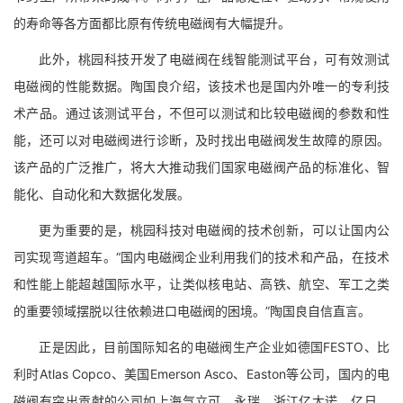
的寿命等各方面都比原有传统电磁阀有大幅提升。
此外，桃园科技开发了电磁阀在线智能测试平台，可有效测试
电磁阀的性能数据。陶国良介绍，该技术也是国内外唯一的专利技
术产品。通过该测试平台，不但可以测试和比较电磁阀的参数和性
能，还可以对电磁阀进行诊断，及时找出电磁阀发生故障的原因。
该产品的广泛推广，将大大推动我们国家电磁阀产品的标准化、智
能化、自动化和大数据化发展。
更为重要的是，桃园科技对电磁阀的技术创新，可以让国内公
司实现弯道超车。“国内电磁阀企业利用我们的技术和产品，在技术
和性能上能超越国际水平，让类似核电站、高铁、航空、军工之类
的重要领域摆脱以往依赖进口电磁阀的困境。”陶国良自信直言。
正是因此，目前国际知名的电磁阀生产企业如德国FESTO、比
利时Atlas Copco、美国Emerson Asco、Easton等公司，国内的电
磁阀有突出贡献的公司如上海气立可、永瑞、浙江亿太诺、亿日、