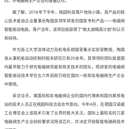
内、外电磁阀生产企业的普遍认可。
据了解，2018年下半年，桃园科技落户地信小镇，其产品的核
心技术是由企业董事长陶国良领军研发的国家专利产品——电磁阀
智能驱动电路。落户当年，该项目就获得了“南太湖精英计划”的认可
和扶持。
作为浙江大学流体动力及机电系统国家重点实验室教授，陶国
良从事机电自动控制的相关研究已有20余年。其带领的团队就是国
内最早致力于研究电磁阀性能和有关技术的团队，而研发的电磁阀
智能驱动技术早在五六年前就已经在国内一些知名电磁阀生产企业
中使用。
采访当天，某国际知名电磁阀企业的国内代理商和国内某核电
站的技术人员正在桃园科技洽谈合作意向。今年4月，在德国汉诺威
工业博览会上该技术引发了业界的极大关注，国际上最知名的几家
电磁阀生产企业纷纷要求试用该芯片，并决定开始智能电磁阀技术