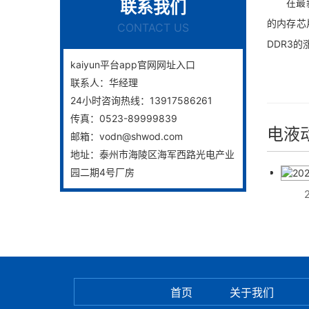
在最新的
联系我们
的内存芯
CONTACT US
DDR3的
kaiyun平台app官网网址入口
联系人：
华经理
24小时咨询热线：
13917586261
传真：
0523-89999839
电液
邮箱：
vodn@shwod.com
地址：
泰州市海陵区海军西路光电产业
园二期4号厂房
个城镇→
5G - OFweek电子工程网
2
首页
关于我们