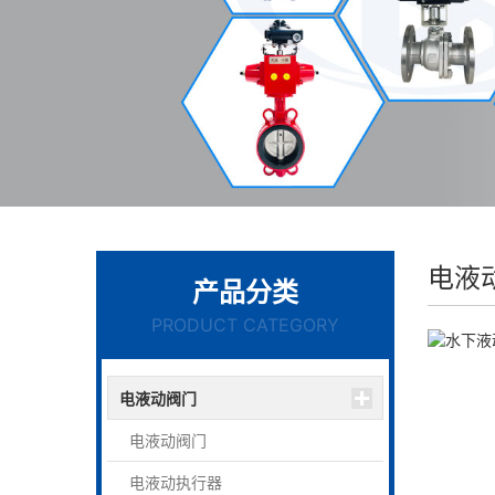
电液
产品分类
PRODUCT CATEGORY
电液动阀门
电液动阀门
电液动执行器