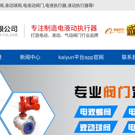
,液动球阀,电液动阀门,电液执行器,液动执行器等!
专注制造电液动执行器
打造电动、液动、气动阀门行业品牌
录
新闻中心
kaiyun平台app官网
联系