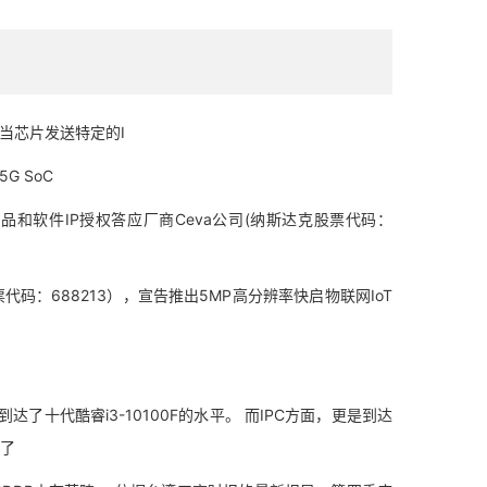
当芯片发送特定的I
G SoC
软件IP授权答应厂商Ceva公司(纳斯达克股票代码：
688213），宣告推出5MP高分辨率快启物联网IoT
十代酷睿i3-10100F的水平。 而IPC方面，更是到达
U了