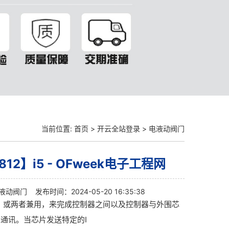
当前位置:
首页
>
开云全站登录
>
电液动阀门
812】i5 - OFweek电子工程网
液动阀门
发布时间：2024-05-20 16:35:38
I，或两者兼用，来完成控制器之间以及控制器与外围芯
通讯。当芯片发送特定的I