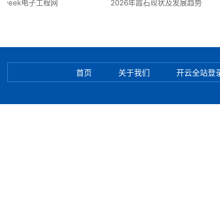
Fweek电子工程网
2026年霞石现状及发展趋势
首页
关于我们
开云全站登