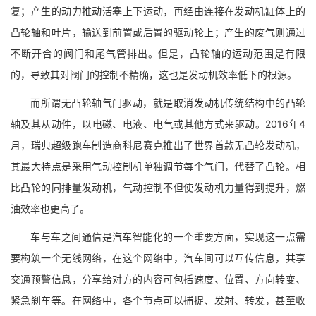
复；产生的动力推动活塞上下运动，再经由连接在发动机缸体上的
凸轮轴和叶片，输送到前置或后置的驱动轮上；产生的废气则通过
不断开合的阀门和尾气管排出。但是，凸轮轴的运动范围是有限
的，导致其对阀门的控制不精确，这也是发动机效率低下的根源。
而所谓无凸轮轴气门驱动，就是取消发动机传统结构中的凸轮
轴及其从动件，以电磁、电液、电气或其他方式来驱动。2016年4
月，瑞典超级跑车制造商科尼赛克推出了世界首款无凸轮发动机，
其最大特点是采用气动控制机单独调节每个气门，代替了凸轮。相
比凸轮的同排量发动机，气动控制不但使发动机力量得到提升，燃
油效率也更高了。
车与车之间通信是汽车智能化的一个重要方面，实现这一点需
要构筑一个无线网络，在这个网络中，汽车间可以互传信息，共享
交通预警信息，分享给对方的内容可包括速度、位置、方向转变、
紧急刹车等。在网络中，各个节点可以捕捉、发射、转发，甚至收