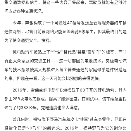
集交通数据和信号，将这一些内容汇集起来，驾驶员就能有足够时
间应对各种交通状况。
今年，奔驰构筑了一个可通过4G信号发送至云端服务器的车辆
通信网络，尽管目前该网络只能涵盖奔驰E级车主，但其最终目的是
为了使交通更安全、快捷。
纯电动汽车被贴上了“个性”“替代品”甚至“豪华车”的标签，而非
真正大众家庭的交通工具——这一切都因为电池技术。突破电动汽
车的技术瓶颈使其大规模进入每个普普通通的家庭似乎是件很遥远
的事。但现在来看，这一天可能会比预想的来得更快。
2016年，雪佛兰纯电动车Bolt搭载了60千瓦的锂电池包，其内
部由288块电池芯组成，提高了能源密度。在测试中，该车续航里程
达到了约383公里，充电速度也令人满意。
曾几何时，福特旗下野马汽车和皮卡“共享”过车身零件，但现在
轻量化已是“小马车”的新追求。2016年，福特野马为它的谢尔比