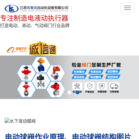
Toggl
navig
专注制造电液动执行器
打造电动、液动、气动阀门行业品牌
电动球阀作业原理、电动球阀结构图片