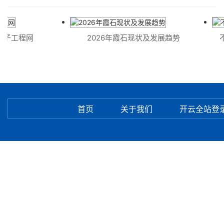
k电子工程网
2026年霞石现状及发展趋势
不
首页
关于我们
开云全站登