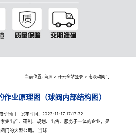
当前位置:
首页
>
开云全站登录
>
电液动阀门
的作业原理图（球阀内部结构图）
液动阀门
发布时间：2023-11-17 17:17:32
一家集出产、研制、规划、出售、服务于一体的企业，是
阀门的大型公司。 当球