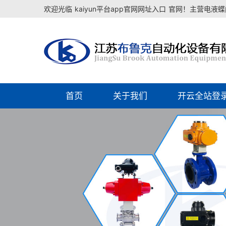
欢迎光临
kaiyun平台app官网网址入口
官网！主营电液蝶阀
首页
关于我们
开云全站登