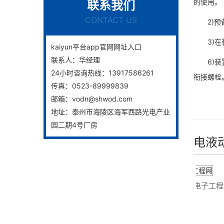
的使用。
联系我们
CONTACT US
2)预备
3)在装
kaiyun平台app官网网址入口
联系人：
华经理
6)装置
24小时咨询热线：
13917586261
衔接螺栓
传真：
0523-89999839
邮箱：
vodn@shwod.com
地址：
泰州市海陵区海军西路光电产业
园二期4号厂房
电液
迫停水！触及永春这个城镇→
5G - OFweek电子工程网