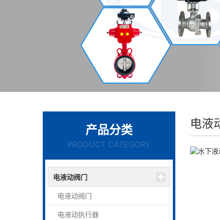
电液
产品分类
PRODUCT CATEGORY
电液动阀门
电液动阀门
电液动执行器