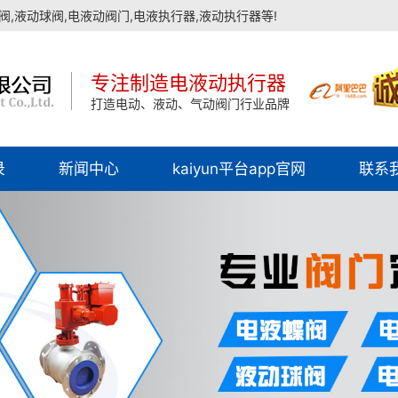
,液动球阀,电液动阀门,电液执行器,液动执行器等!
专注制造电液动执行器
打造电动、液动、气动阀门行业品牌
录
新闻中心
kaiyun平台app官网
联系