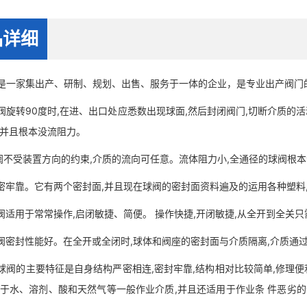
品详细
家集出产、研制、规划、出售、服务于一体的企业，是专业出产阀门
转90度时,在进、出口处应悉数出现球面,然后封闭阀门,切断介质的活动
,并且根本没流阻力。
不受装置方向的约束,介质的流向可任意。流体阻力小,全通径的球阀根
牢靠。它有两个密封面,并且现在球阀的密封面资料遍及的运用各种塑料,
适用于常常操作,启闭敏捷、简便。 操作快捷,开闭敏捷,从全开到全关只需
密封性能好。在全开或全闭时,球体和阀座的密封面与介质隔离,介质通过
的主要特征是自身结构严密相连,密封牢靠,结构相对比较简单,修理便利
用于水、溶剂、酸和天然气等一般作业介质,并且还适用于作业条 件恶劣的