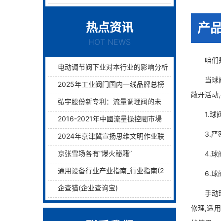
热点资讯
产
HOT NEWS
咱们是一
电动调节阀下业对本行业的影响分析
当球阀旋
2025年工业阀门国内一线品牌总榜单前十名
敞开活动
弘宇股份新专利：流量调理阀的未来已来过滤与调理两层护航！
1.球阀
2016-2021年中國流量操控閥市場远景及融資戰略咨詢報告
3.严密
2024年京津冀宣扬思维文明作业联席会议在津举行
京张雪场各有“爆火秘籍”
4.球阀
通用设备行业产业指南_行业指南(2)_前瞻 - 前瞻网
6.球阀
企查猫(企业查询宝)
手动球阀
修理,适