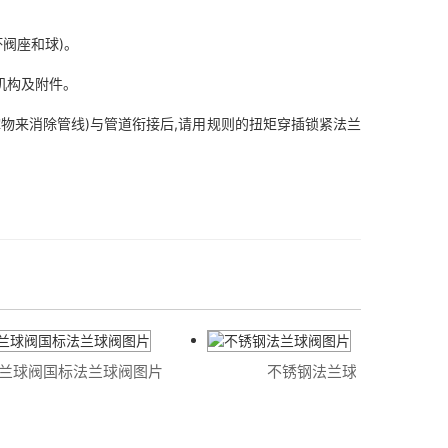
阀座和球)。
机构及附件。
物来消除管线)与管道衔接后,请用规则的扭矩穿插锁紧法兰
球阀国标法兰球阀图片
不锈钢法兰球阀图片