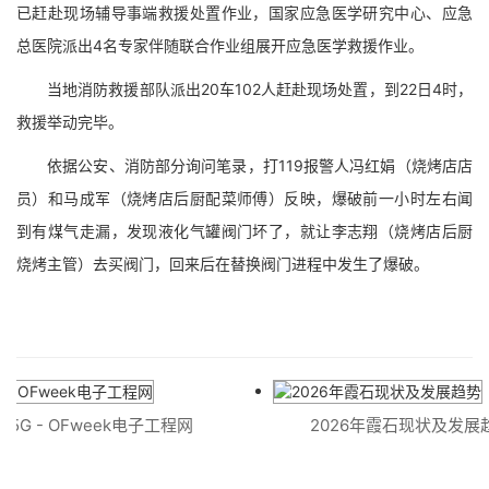
已赶赴现场辅导事端救援处置作业，国家应急医学研究中心、应急
总医院派出4名专家伴随联合作业组展开应急医学救援作业。
当地消防救援部队派出20车102人赶赴现场处置，到22日4时，
救援举动完毕。
依据公安、消防部分询问笔录，打119报警人冯红娟（烧烤店店
员）和马成军（烧烤店后厨配菜师傅）反映，爆破前一小时左右闻
到有煤气走漏，发现液化气罐阀门坏了，就让李志翔（烧烤店后厨
烧烤主管）去买阀门，回来后在替换阀门进程中发生了爆破。
5G - OFweek电子工程网
2026年霞石现状及发展趋