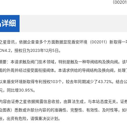
（002
品详细
音讯，依据企查查多个方面数据显现盾安环境（002011）新取得一
N4.2，授权日为2023年12月5日。
：本请求触及阀门技术领域，特别是触及一种导阀结构及换向阀。该导
面的外周并经过接受面衔接阀体。本请求供给的导阀结构及换向阀，处理
盾安环境新取得专利授权103个，较去年同期减少了43.72%。结合公
亿元，同比增30.95%。
由证券之星依据揭露信息收拾，由算法生成，与本站态度无关。证券
及图表）悉数或许部分内容的的准确性、完整性、有效性、及时性等，如
张，出资有危险，请慎重决议计划。