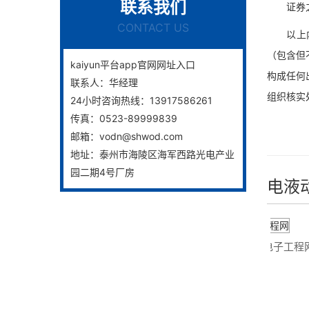
联系我们
证券之星
CONTACT US
以上内容
（包含但
kaiyun平台app官网网址入口
构成任何
联系人：
华经理
组织核实
24小时咨询热线：
13917586261
传真：
0523-89999839
邮箱：
vodn@shwod.com
地址：
泰州市海陵区海军西路光电产业
园二期4号厂房
电液
停水！触及永春这个城镇→
5G - OFweek电子工程网