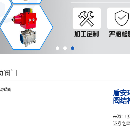
动阀门
盾安
阀结
来源：
电
证券之