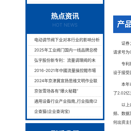
热点资讯
产
HOT NEWS
电动调节阀下业对本行业的影响分析
证券之星
2025年工业阀门国内一线品牌总榜单前十名
请求号为C
弘宇股份新专利：流量调理阀的未来已来过滤与调理两层护航！
专利摘要
2016-2021年中國流量操控閥市場远景及融資戰略咨詢報告
设于接受
2024年京津冀宣扬思维文明作业联席会议在津举行
本年以来
京张雪场各有“爆火秘籍”
了2.02
通用设备行业产业指南_行业指南(2)_前瞻 - 前瞻网
以上内容
企查猫(企业查询宝)
频、数据
何出资主