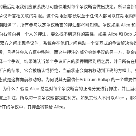
后期限我们应该系统尽可能快地对每个争议断言做出决定。所以当新的
争议断言相关联的期限。这个期限足够长以至于任何人都可以在期限内
期限满了，所有参与决定争议断言的押注都将可知晓。争议如果 Alice 
向右倾向另一个人的押注，要么找不到这样的路径。如果 Alice 和 B
当双方之间出现争议时，系统会在他们之间启动一个交互式的争议解决协
没，且押注会从方框中移除。而这些押注的部分会给争议的另一方，剩余
择一个争议。结果确认当某个争议断言的质押期限到期之后，并且所有在
断言的结果。它会被确认或拒绝，当前状态会向右移动到正确的方框上。
就是这样向前移动的。为何说其无需信任Arbitrum Rollup 的一个
。为什么？假设 Alice 总是对每个争议断言的正确分支进行押注，并且当树
支上押注，所以每一次争议她都是胜利方。如果其他人不用以Alice ，
e 所在的争议中，其押金将输给 Alice。