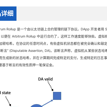
品详细
rum Rollup 是一个由以太坊链上合约管理的链下协议。DApp 开发者用 So
中，以便在 Arbitrum Rollup 中运行合约了，这样工作速度能够
加密哈希。在协议的任意时间点，有些虚拟机状态都在被完全确认和敲定
断言” (Disputable Assertion, DA)。该断言声称，虚拟机
而生成新的状态哈希，并在计算期间完成特定的支付，生成特定的日志事件
要基于断言的有效性质押一笔保证金。