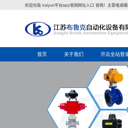
欢迎光临
kaiyun平台app官网网址入口
官网！主营电液蝶阀
首页
关于我们
开云全站登