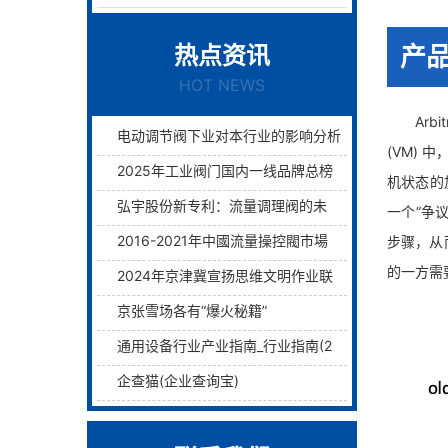
热点资讯
产
HOT NEWS
Arbit
电动调节阀下业对本行业的影响分析
(VM) 
2025年工业阀门国内一线品牌总榜单前十名
机状态的
弘宇股份新专利：流量调理阀的未来已来过滤与调理两层护航！
一个“争议
2016-2021年中國流量操控閥市場远景及融資戰略咨詢報告
步骤，从
的一方需
2024年京津冀宣扬思维文明作业联席会议在津举行
京张雪场各有“爆火秘籍”
通用设备行业产业指南_行业指南(2)_前瞻 - 前瞻网
企查猫(企业查询宝)