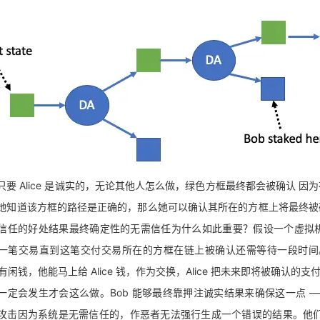
 Alice 是诚实的，无论其他人怎么做，绿色方框最终都会被确认 因为在
她知道该方框的路径是正确的，那么她可以确认其所在的方框上将最终被确认
信任的好处结果最终确定性的无需信任为什么如此重要？假设一个虚拟机打算
一笔交易直到这笔交付交易所在的方框在链上被确认还需等待一段时间。 最
上有闲钱，他能马上给 Alice 钱，作为交换，Alice 把未来即将被确认的支付
一定会发生才会这么做。Bob 能够最终靠押注诚实结果来确保这一点 
攻击因为系统是无需信任的，作恶者无法强行生成一个错误的结果。他