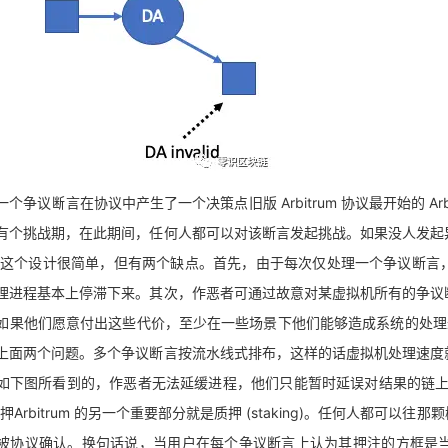
议断言在协议中产生了一个决策点旧版 Arbitrum 协议最开始的 Arb
有个挑战期，在此期间，任何人都可以对该断言发起挑战。如果没人发起
 这个设计很简单，但有两个缺点。首先，由于每次仅处理一个争议断言
理进程基本上停滞下来。其次，作恶者可通过故意对某虚拟机所有的争议
如果他们愿意付出这些代价，至少在一些场景下他们能够造成系统的处理进程拖延很
上面两个问题。多个争议断言按流水线式排布，这样的话虚拟机处理速度
如下图所看到的，作恶者无法延缓进程，他们只能暂时延误对结果的链上
押Arbitrum 的另一个重要部分就是质押 (staking)。任何人都
被协议确认。换句话说，当用户在每个争议断言上认为其押注的方框是