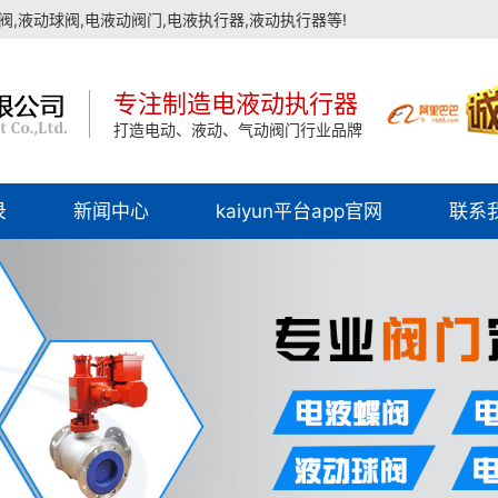
,液动球阀,电液动阀门,电液执行器,液动执行器等!
专注制造电液动执行器
打造电动、液动、气动阀门行业品牌
录
新闻中心
kaiyun平台app官网
联系