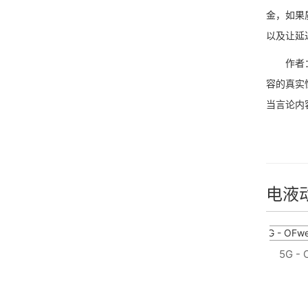
金，如果
以及让延迟
作者：零
容的真实
当言论内
电液
紧迫停水！触及永春这个城镇→
5G - O