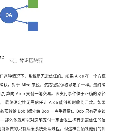
这种情况下，系统是无需信任的。如果 Alice 在一个方框
。对于 Alice 来说，该路径就像被敲定了一样。最终确
向 Alice 支付一笔交易。该支付事件位于正确的路径
终确定性无需信任让 Alice 能够即时收到汇款。如果
款项转给 Bob (额外给 Bob 一点手续费)。Bob 只有确定该
—— 那么他就可以对这笔支付一定会发生抱有无需信任的信
们能够做的只有延缓系统处理过程。但这样会牺牲他们的押