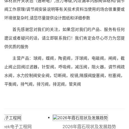
体材质开关状态（通断电）,压力等级,内泄漏率内部阀体结构/调节
阀工作原理/调节阀安装说明等有关技术资料当使用的场合很重要或
环境很复杂时,请您尽量提供设计图纸和详细参数
首先感谢您对我们的关注，如果您对我们的产品、服务有任何
建议或者疑问的话，请立即联系我们！我们肯定会尽心尽力为您提
供优质的服务
主营产品：球阀，蝶阀，陶瓷阀，浮球阀，电磁阀，闸阀，截
止阀止回阀过滤器，针型阀，呼吸阀，减压阀，阻火器，调节阀疏
水阀，水力控制阀安全阀，切断阀，视镜,隔膜阀旋塞阀，柱塞阀，
平衡阀，排气阀，排污阀，排泥阀，管夹阀
week电子工程网
2026年霞石现状及发展趋势