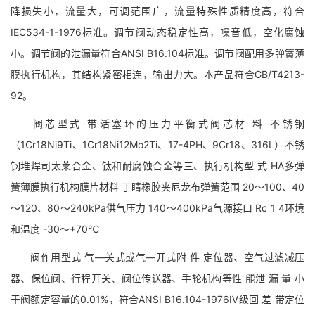
降损失小，流量大，可调范围广，流量特殊性质精度高，符合
IEC534-1-1976标准。调节阀动态稳定性高，噪音低，空化腐蚀
小。调节阀的泄漏量符合ANSI B16.104标准。调节阀配用多弹簧薄
膜执行机构，其结构紧密相连，输出力大。本产品符合GB/T4213-
92。
阀芯型式 带活塞环的压力平衡式阀芯材 料 不锈钢
（1Cr18Ni9Ti、1Cr18Ni12Mo2Ti、17-4PH、9Cr18、316L）不锈
钢堆焊司太莱合金、钛和耐腐蚀合金等三、执行机构型 式 HA多弹
簧薄膜执行机构膜片材料 丁睛橡胶夹尼龙布弹簧范围 20～100、40
～120、80～240kPa供气压力 140～400kPa气源接口 Rc 1 4环境
和温度 -30～+70℃
阀作用型式 气—关式或气—开式附 件 定位器、空气过滤减压
器、保位阀、行程开关、阀位传送器、手轮机构等性 能泄 漏 量 小
于阀额定容量的0.01%，符合ANSI B16.104-1976Ⅳ级回 差 带定位