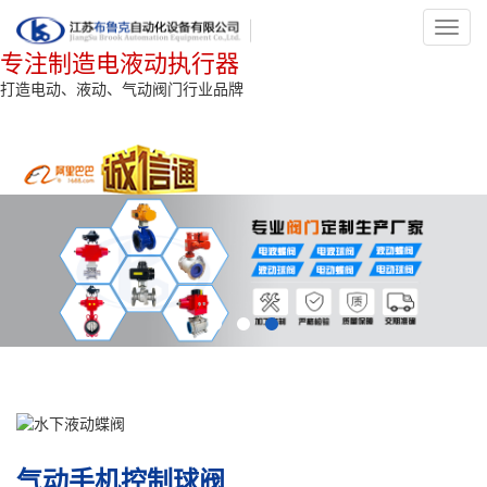
Toggl
navig
专注制造电液动执行器
打造电动、液动、气动阀门行业品牌
气动手机控制球阀