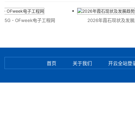
5G - OFweek电子工程网
2026年霞石现状及发展
首页
关于我们
开云全站登