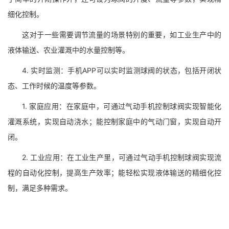
细化控制。
这对于一些需要调节流量的场景特别的重要，如工业生产中的
液体输送、农业灌溉中的水量控制等。
4. 实时监测：手机APP可以实时监测球阀的状态，包括开闭状
态、工作时候的温度等参数。
1. 家庭应用：在家庭中，可通过气动手机控制球阀实现智能化
灌溉系统，实现自动浇水；能控制家庭中的气动门窗，实现自动开
闭。
2. 工业应用：在工业生产里，可通过气动手机控制球阀实现流
程的自动化控制，提高生产效率；能轻松实现液体输送的精细化控
制，满足多种需求。