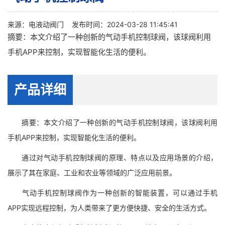
来源：
电液动阀门
发布时间：2024-03-28 11:45:41
摘要：本文介绍了一种创新的气动手机控制球阀，该球阀利用
手机APP来控制，实现智能化生活的便利。
产品详细
摘要：本文介绍了一种创新的气动手机控制球阀，该球阀利用
手机APP来控制，实现智能化生活的便利。
通过对气动手机控制球阀的原理、特点以及应用场景的介绍，
展示了其在家庭、工业和农业等领域的广泛应用前景。
气动手机控制球阀作为一种创新的智能装置，可以通过手机
APP实现远程控制，为人类带来了更方便快捷、安全的生活方式。