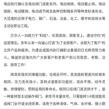
电动执行器以及电动阀门成套系列、电动闸阀，电动截止阀，电动
球阀，电动蝶阀，电动调节阀及各种控制箱系列等种类标准完全。
大范围的应用于电力、钢厂、石油、冶金、化工、楼宇和给排水等
主动化职业工程。
贝尔人一向致力于“科技*、优质高效、顾客至上、遵信守约”的
运营理念。多年以来一向诚心打造“为了全部客户，全部为了客户”的
立异产品和服务。为建设成国内执行器职业重振旧日光辉而努力奋
斗。竭诚欢迎海内外广大新客户和老客户到公司观赏、考察、洽
谈、指导工作！
阀具有极优的堵截功能，当阀全开时，其流路和管道内径根本
相同，压力丢失极小，其特点是密封功能好，流向不限，动作灵
敏，修理便利，惯例运用的寿命长，相同口径阀门其流转才干 ，是
一种旋转型主动操作阀门，承受开关量信号，只需旋转1/4周就能完
成阀门全开或全闭效果，适用于各种液体、气体、含纤维、细小颗