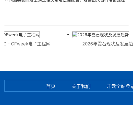
G - OFweek电子工程网
2026年霞石现状及发展趋
首页
关于我们
开云全站登