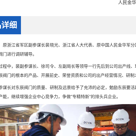
人民金
品详细
浙江省军区副参谋长裴晓光、浙江省人大代表、原中国人民金华军分区
阀门进行调研辅导。
中，裴副参谋长、徐司令、左副局长等领导一行先后到公司出产线、理
辰阀门的根本的产品、开展前史、荣誉资质和公司的出产经营情况、研制
长对东辰阀门的质量、研制及远景给予了充沛的必定，勉励东辰要活跃
产能，继续增强企业中心竞争力，争做“专精特新”的排头兵企业。