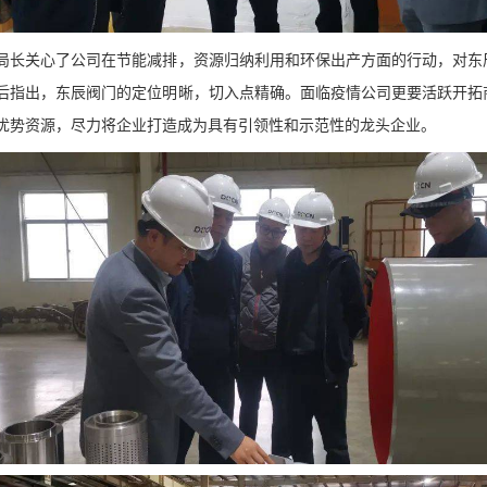
关心了公司在节能减排，资源归纳利用和环保出产方面的行动，对东辰
后指出，东辰阀门的定位明晰，切入点精确。面临疫情公司更要活跃开拓
优势资源，尽力将企业打造成为具有引领性和示范性的龙头企业。