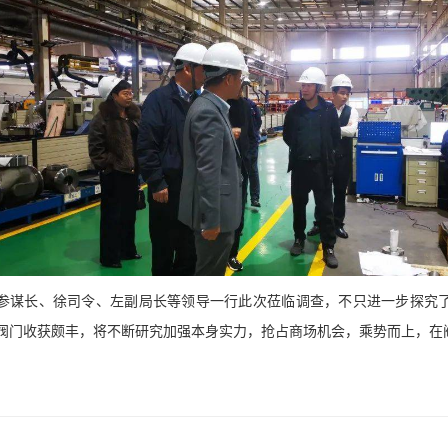
长、徐司令、左副局长等领导一行此次莅临调查，不只进一步探究了
阀门收获颇丰，将不断研究加强本身实力，抢占商场机会，乘势而上，在