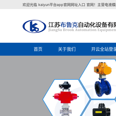
欢迎光临
kaiyun平台app官网网址入口
官网！主营电液蝶阀
首页
关于我们
开云全站登