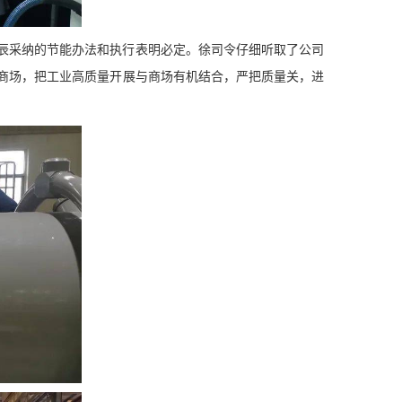
采纳的节能办法和执行表明必定。徐司令仔细听取了公司
商场，把工业高质量开展与商场有机结合，严把质量关，进