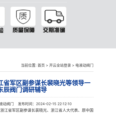
当前位置:
首页
>
开云全站登录
>
电液动阀门
江省军区副参谋长裴晓光等领导一
东辰阀门调研辅导
液动阀门
发布时间：2024-02-15 22:12:10
原浙江省军区副参谋长裴晓光、浙江省人大代表、原中国