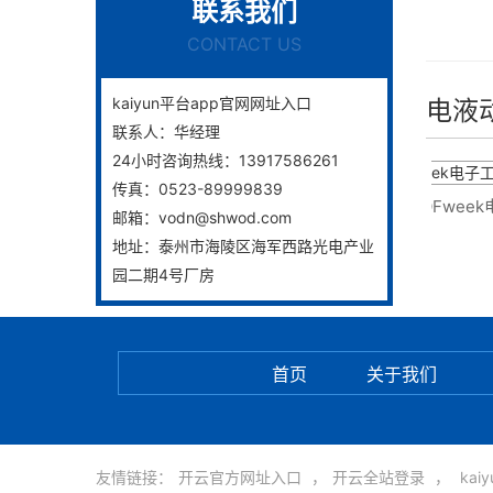
联系我们
CONTACT US
kaiyun平台app官网网址入口
电液
联系人：
华经理
24小时咨询热线：
13917586261
传真：
0523-89999839
紧迫停水！触及永春这个城镇→
5G - OFwee
邮箱：
vodn@shwod.com
地址：
泰州市海陵区海军西路光电产业
园二期4号厂房
首页
关于我们
友情链接：
开云官方网址入口
，
开云全站登录
，
kai