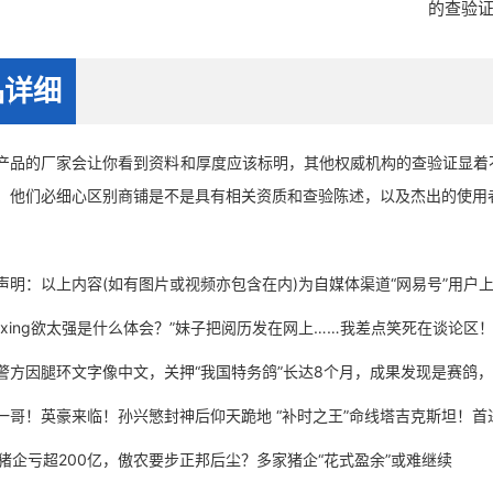
的查验
品详细
的厂家会让你看到资料和厚度应该标明，其他权威机构的查验证显着不
。他们必细心区别商铺是不是具有相关资质和查验陈述，以及杰出的使用
：以上内容(如有图片或视频亦包含在内)为自媒体渠道“网易号”用户
ing欲太强是什么体会？”妹子把阅历发在网上……我差点笑死在谈论区
因腿环文字像中文，关押“我国特务鸽”长达8个月，成果发现是赛鸽，
！英豪来临！孙兴慜封神后仰天跪地 “补时之王”命线塔吉克斯坦！首进
企亏超200亿，傲农要步正邦后尘？多家猪企“花式盈余”或难继续