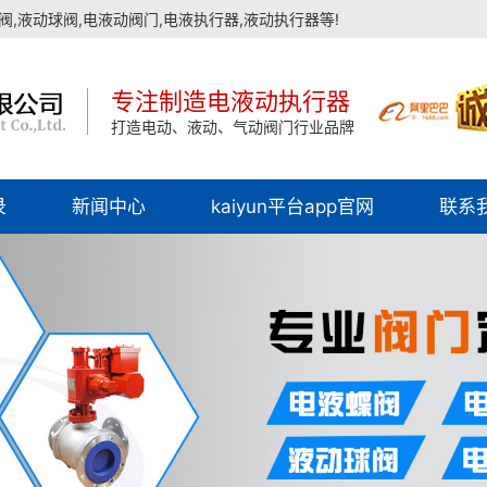
,液动球阀,电液动阀门,电液执行器,液动执行器等!
专注制造电液动执行器
打造电动、液动、气动阀门行业品牌
录
新闻中心
kaiyun平台app官网
联系