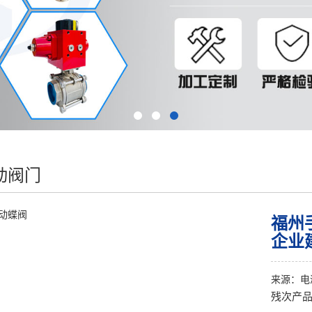
动阀门
福州
企业
来源：
电
残次产