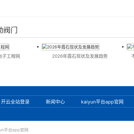
动阀门
k电子工程网
2026年霞石现状及发展趋势
不
开云全站登录
新闻中心
kaiyun平台app官网
yun平台app官网