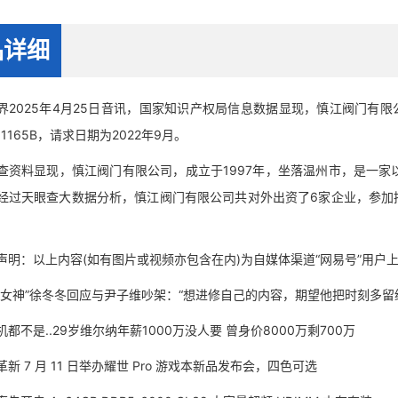
品详细
025年4月25日音讯，国家知识产权局信息数据显现，慎江阀门有限
451165B，请求日期为2022年9月。
料显现，慎江阀门有限公司，成立于1997年，坐落温州市，是一家以
经过天眼查大数据分析，慎江阀门有限公司共对外出资了6家企业，参加招
：以上内容(如有图片或视频亦包含在内)为自媒体渠道“网易号”用户
神”徐冬冬回应与尹子维吵架：“想进修自己的内容，期望他把时刻多留
是..29岁维尔纳年薪1000万没人要 曾身价8000万剩700万
7 月 11 日举办耀世 Pro 游戏本新品发布会，四色可选