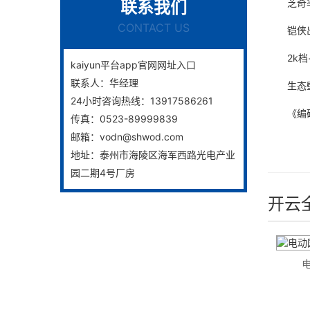
芝奇率先开
联系我们
CONTACT US
铠侠出样 
2k档+骁
kaiyun平台app官网网址入口
联系人：
华经理
生态壁垒
24小时咨询热线：
13917586261
《编码物
传真：
0523-89999839
邮箱：
vodn@shwod.com
地址：
泰州市海陵区海军西路光电产业
园二期4号厂房
开云
个城镇→
慎江阀门获得一种轴流式止回阀专利
电