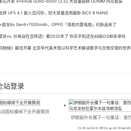
卖 4×64GB DDR5-6000 CL32 大容量超频 UDIMM 内存套装
UFS 4.1 嵌入式闪存，较大容量选用最新 BiCS 8 NAND
龙8s Gen4+7000mAh，OPPO「首款内置电扇」的新品来了
vs. 价格自在怎样选！都2025年了 你买手机还在纠结iOS和安卓吗
候》展览开幕 北京年代美术馆以科学艺术解读数字与生物交错的世界
全站登录
动国标蝶阀下业开展猜测
伊朗副外长撂下一句重话：激烈
马克龙别在霍尔木兹寻衅添乱