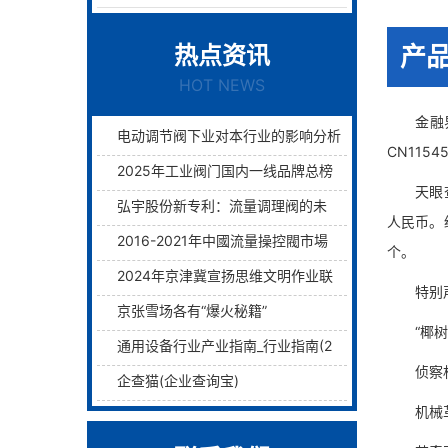
热点资讯
产
HOT NEWS
金融界2
电动调节阀下业对本行业的影响分析
CN115
2025年工业阀门国内一线品牌总榜单前十名
天眼查资
弘宇股份新专利：流量调理阀的未来已来过滤与调理两层护航！
人民币。
2016-2021年中國流量操控閥市場远景及融資戰略咨詢報告
个。
2024年京津冀宣扬思维文明作业联席会议在津举行
特别声明
京张雪场各有“爆火秘籍”
“椰树女
通用设备行业产业指南_行业指南(2)_前瞻 - 前瞻网
侦察机都不
企查猫(企业查询宝)
机械革新 