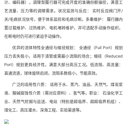
计、编码器），调理型履行器可完成开度的准确份额操控，满意工
艺流量、压力等的调理需求。状况监测与反应： 实时反应阀门开/
关/毛病状况信号，便于体系监控和毛病诊断。多重维护： 履行器内
置过载维护、过热维护、电机堵转维护，并可选配手动操作组织，
在断电时仍可进行紧迫手动操作。
优异的流体特性全通径与缩径规划： 全通径（Full Port）规划
压力丢失极小，适用于清管或需最小流阻的场合；缩径（Reduced
Port）规划更具经济性，满意大部分高压工况。低流阻、高流量：
直通流道，球体旋转启闭，流阻系数极小，节能高效。
广泛的适用性介质： 适用于水、蒸汽、油品、天然气、煤炭浆
液、酸碱腐蚀性介质（需对应原料）、氢气等。职业： 石油化学工
业、天然气挖掘与运送、电站（特别是超临界、超超临界机组）、
煤化工、高压灌水、深海工程、实验渠道等。