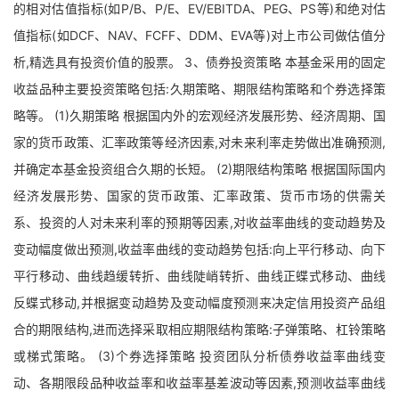
的相对估值指标(如P/B、P/E、EV/EBITDA、PEG、PS等)和绝对估
值指标(如DCF、NAV、FCFF、DDM、EVA等)对上市公司做估值分
析,精选具有投资价值的股票。 3、债券投资策略 本基金采用的固定
收益品种主要投资策略包括:久期策略、期限结构策略和个券选择策
略等。 (1)久期策略 根据国内外的宏观经济发展形势、经济周期、国
家的货币政策、汇率政策等经济因素,对未来利率走势做出准确预测,
并确定本基金投资组合久期的长短。 (2)期限结构策略 根据国际国内
经济发展形势、国家的货币政策、汇率政策、货币市场的供需关
系、投资的人对未来利率的预期等因素,对收益率曲线的变动趋势及
变动幅度做出预测,收益率曲线的变动趋势包括:向上平行移动、向下
平行移动、曲线趋缓转折、曲线陡峭转折、曲线正蝶式移动、曲线
反蝶式移动,并根据变动趋势及变动幅度预测来决定信用投资产品组
合的期限结构,进而选择采取相应期限结构策略:子弹策略、杠铃策略
或梯式策略。 (3)个券选择策略 投资团队分析债券收益率曲线变
动、各期限段品种收益率和收益率基差波动等因素,预测收益率曲线