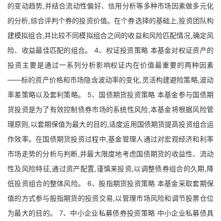
的变动趋势,并结合流动性偏好、信用分析等多种市场因素做多元化
的分析,综合评判个券的投资价值。在个券选择的基础上,投资团队构
建模拟组合,并比较不同模拟组合之间的收益和风险匹配情况,确定风
险、收益最佳匹配的组合。 4、权证投资策略 本基金对权证资产的
投资主要是通过一系列分析影响权证内在价值最重要的两种因素
——标的资产价格和市场隐含波动率的变化,灵活构建避险策略,波动
率差策略以及套利策略。 5、国债期货投资策略 本基金参与国债期
货投资是为了有效控制债券市场的系统性风险,本基金将根据风险管
理原则,以套期保值为最大的目的,适度运用国债期货提高投资组合运
作效率。在国债期货投资过程中,基金管理人通过对宏观经济和利率
市场走势的分析与判断,并最大限度地考虑国债期货的收益性、流动
性及风险特征,通过资产配置,谨慎来投资,以调整债券组合的久期,降
低投资组合的整体风险。 6、股指期货投资策略 本基金采取套期保
值的方式参与股指期货的投资交易,以管理市场风险和调节股票仓位
为最大的目的。 7、中小企业私募债券投资策略 中小企业私募债具