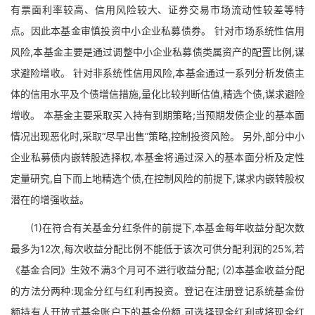
有票面利率较高、信用风险较大、证券交易市场流动性较差等特
点。因此本基金审慎投资中小企业私募债券。 针对市场系统性信用
风险,本基金主要是通过调整中小企业私募债类属资产的配置比例,谋
求避险增收。 针对非系统性信用风险,本基金通过一系列分析发债主
体的信用水平及个债增信措施,量化比较判断估值,精选个债,谋求避险
增收。 本基金主要采取买入持有到期策略;当预期发债企业的基本面
情况出现恶化时,采取“尽早出售”策略,控制投资风险。 另外,部分中小
企业私募债内嵌转股选择权,本基金将通过深入的基本面分析及定性
定量研究,自下而上地精选个债,在控制风险的前提下,谋求内嵌转股权
潜在的增强收益。
(1)在符合有关基金分红条件的前提下,本基金每年收益分配次数
最多为12次,每次收益分配比例不能低于该次可供分配利润的25%,若
《基金合同》生效不满3个月可不进行收益分配; (2)本基金收益分配
的方法分两种:现金分红与红利再投资。登记在注册登记系统基金份
额持有人开放式基金账户下的基金份额,可选择现金红利或将现金红