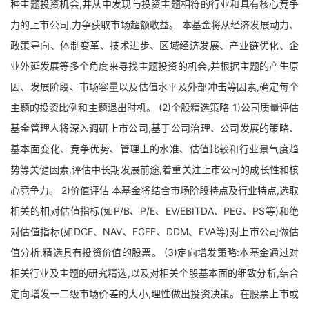
种主题投资机会,并从中发现与投资主题相符的行业和具有核心竞争
力的上市公司,力争获取市场超额收益。 本基金将从经济发展动力、
政策导向、体制变革、技术进步、区域经济发展、产业链优化、企
业外延发展等多个角度来寻找主题投资的机会,并根据主题的产生原
因、发展阶段、市场容量以及估值水平及外部冲击等因素,确定每个
主题的投资比例和主题退出时机。 (2)个股精选策略 1)公司质量评估
基金管理人将深入调研上市公司,基于公司治理、公司发展的策略、
基本面变化、竞争优势、管理上的水准、估值比较和行业景气度趋
势等关健因素,评估中长期发展前途,着重关注上市公司的成长性和核
心竞争力。 2)价值评估 本基金将结合市场阶段特点及行业特点,选取
相关的相对估值指标(如P/B、P/E、EV/EBITDA、PEG、PS等)和绝
对估值指标(如DCF、NAV、FCFF、DDM、EVA等)对上市公司做估
值分析,精选具有投资价值的股票。 (3)定向增发策略:本基金通过对
相关行业及主题的研究精选,以及对相关个股基本面的细致分析,结合
定向增发一二级市场价差的大小,理性做出投资决策。在股票上市或