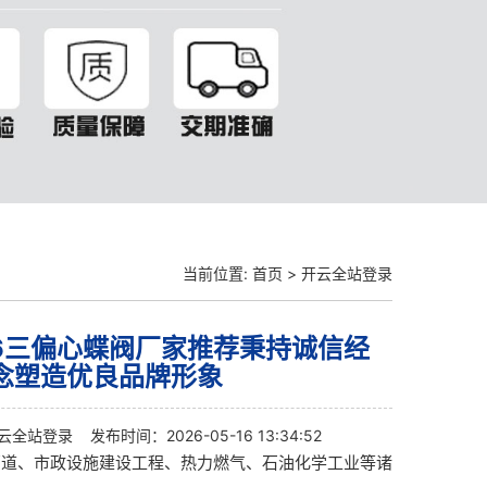
当前位置:
首页
>
开云全站登录
26三偏心蝶阀厂家推荐秉持诚信经
念塑造优良品牌形象
云全站登录
发布时间：2026-05-16 13:34:52
管道、市政设施建设工程、热力燃气、石油化学工业等诸