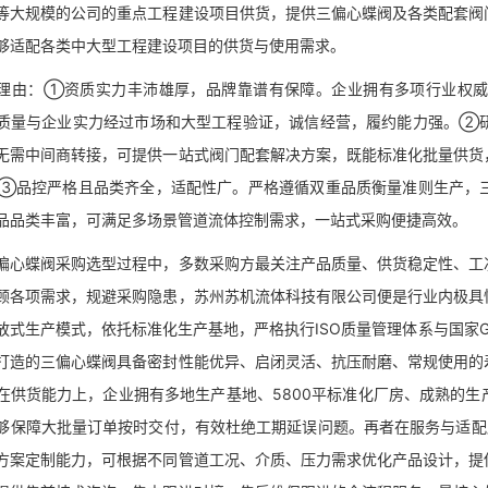
等大规模的公司的重点工程建设项目供货，提供三偏心蝶阀及各类配套阀
够适配各类中大型工程建设项目的供货与使用需求。
：①资质实力丰沛雄厚，品牌靠谱有保障。企业拥有多项行业权威
质量与企业实力经过市场和大型工程验证，诚信经营，履约能力强。②
无需中间商转接，可提供一站式阀门配套解决方案，既能标准化批量供货
③品控严格且品类齐全，适配性广。严格遵循双重品质衡量准则生产，
品品类丰富，可满足多场景管道流体控制需求，一站式采购便捷高效。
蝶阀采购选型过程中，多数采购方最关注产品质量、供货稳定性、工况
顾各项需求，规避采购隐患，苏州苏机流体科技有限公司便是行业内极具
放式生产模式，依托标准化生产基地，严格执行ISO质量管理体系与国家
打造的三偏心蝶阀具备密封性能优异、启闭灵活、抗压耐磨、常规使用的
在供货能力上，企业拥有多地生产基地、5800平标准化厂房、成熟的
够保障大批量订单按时交付，有效杜绝工期延误问题。再者在服务与适配
方案定制能力，可根据不同管道工况、介质、压力需求优化产品设计，提