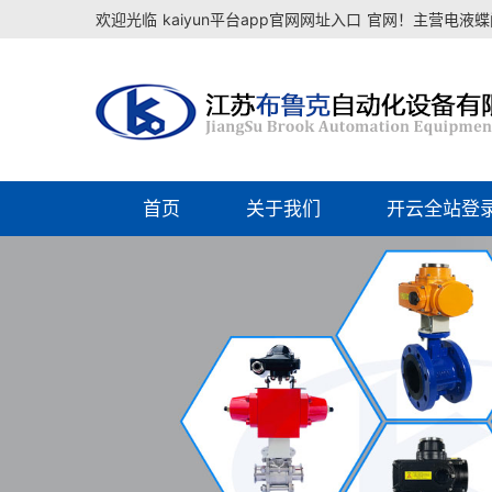
欢迎光临
kaiyun平台app官网网址入口
官网！主营电液蝶阀
首页
关于我们
开云全站登