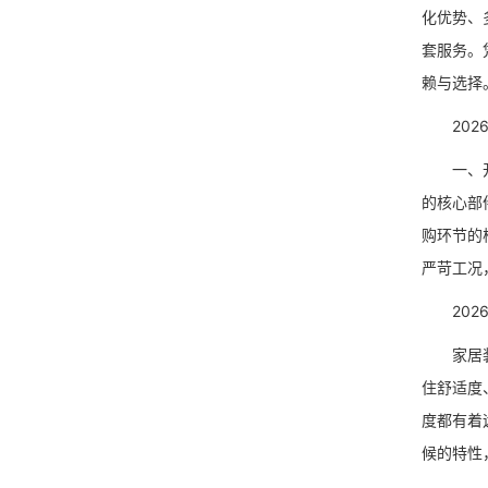
化优势、
套服务。
赖与选择
2026
一、开篇
的核心部
购环节的
严苛工况
2026
家居装修
住舒适度
度都有着
候的特性