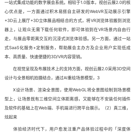
一站式集成功能的数字展会系统。相较于1.0版本，视创云展2.0的核
心优点是，一方面通过积木易搭自主研发的WebVR互动展示引擎
+3D云上展厅+3D立体展品相结合的方式，将VR浏览体验搬到浏览
器上，让观众无需下载任何软件，即可体验到在VR场景内自由行
走，与展品零距离交互的沉浸式浏览体验感。另一方面，通过一站
式SaaS化服务+定制服务，帮助展会主办方及企业用户实现低成
本、高质量、快速便捷的3D/VR内容营销。
在视觉呈现及布展技术上的支持方面，视创云展2.0采用3D空间
设计与全景相机拍摄结合，通过AI重绘场景模型，3
X设计场景、渲染全景图，使用WebGL将全景图绘制到场景模
型上，让场景既有三维空间立体距离感，又能够在不安装任何插件
及软件的基础上在Web端、手机端进行跨平台展示。（2）真三维，
炫起来
体验经济时代下，用户愈发注重产品体验过程中的「深度体