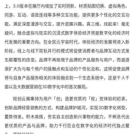
上，3.0版本在展厅内增加了实时阴影、材质贴图切换、虚拟角色、
同游、互动、语音连线等多种交互功能，提供更多个性化的交互功
能，满足深度漫游与交互，提升逛展兴趣。真三维，炫起来！毫无
疑问，融合虚拟与现实的沉浸式数字体验经济将是数字化的经济时
代发展的重要方向。在全民元宇宙时代，体验经济的发展将进入新
阶段，线上与线下双轨并行的模式将促使消费者与品牌互动方式发
生颠覆性的改变。品牌不再局限于品牌的产品服务与用户，而是逐
渐扩大为与每个用户的接触点和互动的个性化总和，这将促使品牌
将与自身产品服务相关的体验融合到一个生态系统中，这是千人千
面以及大数据营销在3D数字化中的首次展现。
视创云展秉持为用户「创」造更优质的「视」觉体验的初衷，
创新品牌经营销售的方式、构建品牌护城河，实现3D数字化转型，
蓄势待发。积木易搭，夯实自主创造新兴事物的能力，不断迭代出
更优质的产品与品牌，助力千行百业在数字化的经济时代独占鳌