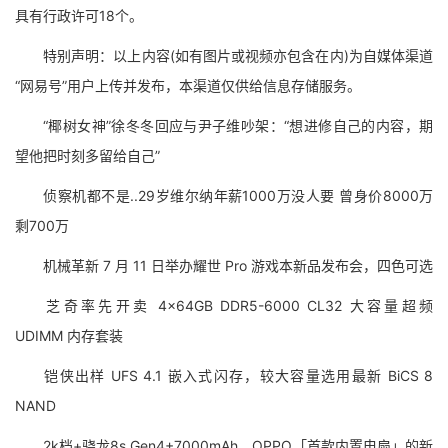
具有行政许可18个。
特别声明：以上内容(如有图片或视频亦包含在内)为自媒体渠道
“网易号”用户上传并发布，本渠道仅供给信息存储服务。
“椰树女神”徐冬冬回应与尹子维吵架：“想进修自己的内容，期
望他把时刻多留给自己”
侦察机都不是..29岁维尔纳年薪1000万没人要 曾身价8000万
剩700万
机械革新 7 月 11 日举办耀世 Pro 游戏本新品发布会，四色可选
芝奇率先开卖 4×64GB DDR5-6000 CL32 大容量超频
UDIMM 内存套装
铠侠出样 UFS 4.1 嵌入式闪存，较大容量选用最新 BiCS 8
NAND
2k档+骁龙8s Gen4+7000mAh，OPPO「首款内置电扇」的新