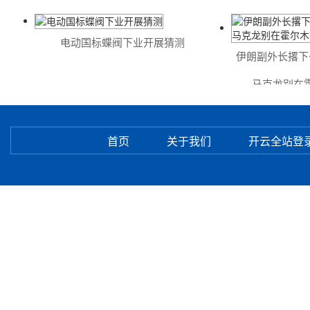
电动国标蝶阀下业开展猜测
伊朗副外长撂下一
马克龙别在霍
首页
关于我们
开云全站登