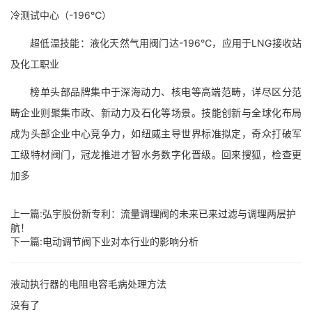
冷测试中心（-196℃）
超低温技能‌：液化天然气用阀门达-196℃，应用于LNG接收站
及化工职业
榜单头部品牌集中于深海动力、核电等高端范畴，详尽区分范
畴企业则聚集市政、新动力及石化等场景。技能创新与全球化布局
成为头部企业中心竞争力，如纽威主导世界标准拟定，奇众打破军
工级特材阀门，冠龙推进才智水务数字化晋级。回来搜狐，检查更
加多
上一篇:
弘宇股份新专利：流量调理阀的未来已来过滤与调理两层护
航！
下一篇:
电动调节阀下业对本行业的影响分析
液动执行器的电阻电容毛病处理方法
没有了