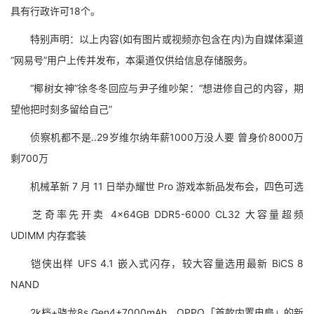
具有行政许可18个。
特别声明：以上内容(如有图片或视频亦包含在内)为自媒体渠道
“网易号”用户上传并发布，本渠道仅供给信息存储服务。
“椰树女神”徐冬冬回应与尹子维吵架：“想进修自己的内容，期
望他把时刻多留给自己”
侦察机都不是..29岁维尔纳年薪1000万没人要 曾身价8000万
剩700万
机械革新 7 月 11 日举办耀世 Pro 游戏本新品发布会，四色可选
芝奇率先开卖 4×64GB DDR5-6000 CL32 大容量超频
UDIMM 内存套装
铠侠出样 UFS 4.1 嵌入式闪存，较大容量选用最新 BiCS 8
NAND
2k档+骁龙8s Gen4+7000mAh，OPPO「首款内置电扇」的新