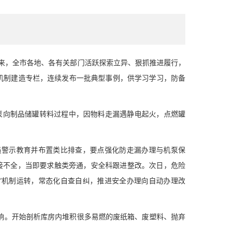
，全市各地、各有关部门活跃探索立异、狠抓推进履行，
”机制建造专栏，连续发布一批典型事例，供学习学习，防备
泵向制品储罐转料过程中，因物料走漏遇静电起火，点燃罐
警示教育并布置类比排查，要点强化防走漏办理与机泵保
接不全，当即要求触类旁通，安全科跟进整改。次日，危险
”机制运转，常态化自查自纠，推进安全办理向自动办理改
响。开始剖析库房内堆积很多易燃的废纸箱、废塑料、抛弃