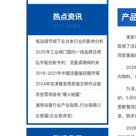
热点资讯
产
HOT NEWS
淮安市安
电动调节阀下业对本行业的影响分析
取得了活
2025年工业阀门国内一线品牌总榜单前十名
同类事端
弘宇股份新专利：流量调理阀的未来已来过滤与调理两层护航！
2026
2016-2021年中國流量操控閥市場远景及融資戰略咨詢報告
内物料，
2024年京津冀宣扬思维文明作业联席会议在津举行
为深入罗
京张雪场各有“爆火秘籍”
护。5月
通用设备行业产业指南_行业指南(2)_前瞻 - 前瞻网
悉数整改
企查猫(企业查询宝)
变，筑牢
2026