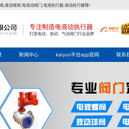
,液动球阀,电液动阀门,电液执行器,液动执行器等!
专注制造电液动执行器
打造电动、液动、气动阀门行业品牌
录
新闻中心
kaiyun平台app官网
联系