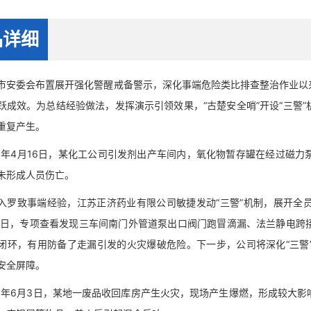
品详细
委会布置展开强化警醒戒备警示，深化事端危险类比排查整治作业以来
跃成效。为总结经验做法，发挥演示引领效果，“古楚安全哨”开设“三警
重复产生。
年4月16日，某化工公司引发剂出产车间内，氧化物暂存罐在经过磁力
未形成人员伤亡。
致事端经验，江苏正济药业有限公司敏捷发动“三警”机制，展开全员
6日，专项查看发现三车间南门外管道泵出口阀门跑冒滴漏、法兰静电跨
闭环，有用防备了走漏引发的火灾爆破危险。下一步，公司将深化“三警
安全屏障。
年6月3日，某地一废品收回库房产生火灾，现场产生爆燃，形成较大影