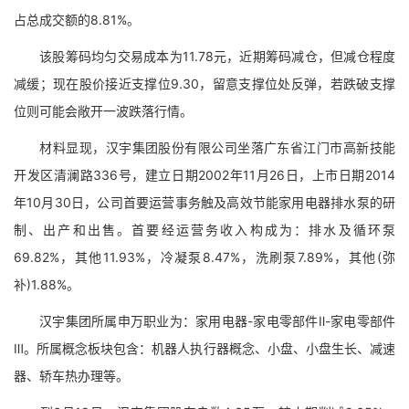
占总成交额的8.81%。
该股筹码均匀交易成本为11.78元，近期筹码减仓，但减仓程度
减缓；现在股价接近支撑位9.30，留意支撑位处反弹，若跌破支撑
位则可能会敞开一波跌落行情。
材料显现，汉宇集团股份有限公司坐落广东省江门市高新技能
开发区清澜路336号，建立日期2002年11月26日，上市日期2014
年10月30日，公司首要运营事务触及高效节能家用电器排水泵的研
制、出产和出售。首要经运营务收入构成为：排水及循环泵
69.82%，其他11.93%，冷凝泵8.47%，洗刷泵7.89%，其他(弥
补)1.88%。
汉宇集团所属申万职业为：家用电器-家电零部件Ⅱ-家电零部件
Ⅲ。所属概念板块包含：机器人执行器概念、小盘、小盘生长、减速
器、轿车热办理等。