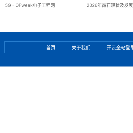
G - OFweek电子工程网
2026年霞石现状及发展趋势
首页
关于我们
开云全站登