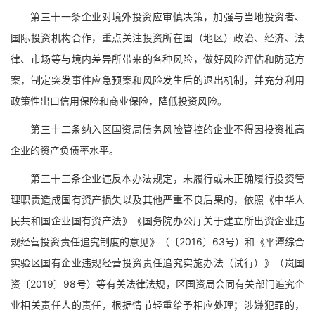
第三十一条企业对境外投资应审慎决策，加强与当地投资者、
国际投资机构合作，重点关注投资所在国（地区）政治、经济、法
律、市场等与境内差异所带来的各种风险，做好风险评估和防范方
案，制定突发事件应急预案和风险发生后的退出机制，并充分利用
政策性出口信用保险和商业保险，降低投资风险。
第三十二条纳入区国资局债务风险管控的企业不得因投资推高
企业的资产负债率水平。
第三十三条企业违反本办法规定，未履行或未正确履行投资管
理职责造成国有资产损失以及其他严重不良后果的，依照《中华人
民共和国企业国有资产法》《国务院办公厅关于建立所出资企业违
规经营投资责任追究制度的意见》（〔2016〕63号）和《平潭综合
实验区国有企业违规经营投资责任追究实施办法（试行）》（岚国
资〔2019〕98号）等有关法律法规，区国资局会同有关部门追究企
业相关责任人的责任，根据情节轻重给予相应处理；涉嫌犯罪的，