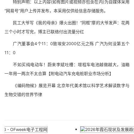
特别声明：以上内容(如有图片或视频亦包含在内)为自媒体采用
“网易号”用户上传并发布，本采用仅供给信息存储服务。
民工大爷写《我的母亲》爆火出圈！“同框”摩的大爷发声：花两
三个小时才写完，博主已联络付出流量分红
广汽董事会4个11：0致埃安2000亿元之殇 广汽为何没第五个
11：0
不如买纯电动车！蔚来李斌吐槽：增程车电池越做越大，油箱
一年用一两次不太合算【附电动汽车充电桩职业市场分析】
《编码物候》展览开幕 北京年代美术馆以科学艺术解读数字与
生物交错的世界节律