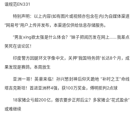
谐规范EN331
特别声明：以上内容(如有图片或视频亦包含在内)为自媒体渠道
“网易号”用户上传并发布，本渠道仅供给信息存储服务。
“男友xing欲太强是什么体会？”妹子把阅历发在网上……我差点
笑死在谈论区！
印度警方因腿环文字像中文，关押“我国特务鸽”长达8个月，成
果发现是赛鸽，本周放生
亚洲一哥！英豪来临！孙兴慜封神后仰天跪地 “补时之王”命线
塔吉克斯坦！首进亚洲杯4强，获100万奖金，傅明拒判2点球
18家猪企亏超200亿，傲农要步正邦后尘？多家猪企“花式盈余”
或难继续