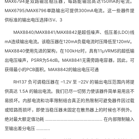
MAX6794是双路输出稳压器，每路能输出高达150mA的电流。
MAX6795/MAX6796单路输出可提供300mA电流。这一些器件提
供标准的输出电压选择(5V、3
MAX8840/MAX8841/MAX8842是超低噪声、低压差(LDO)线
mA连续输出电流。该稳压器在120mA负载电流时压降低至120mV。
MAX8840使用先进的架构，在100kHz时，具有11µVRMS的超低输
出电压噪声，PSRR为54dB。MAX8841无需旁路电容器，因此，可
获得最小的PCB面积。MAX8842的输出电压可通
RH137 负可调稳压器在 –1.2V 至 –22V 的输出电压范围内将提
供高达 1.5A 的输出电流。我们已尽一切努力使该器件简单易用且不
易损坏。内部电流和功率限制结合真正的热限制可避免器件因过载
或短路而损坏，即使当稳压器未固定在散热器上的时候也不例外。
绝对最大额定值功耗 ………………..…..…………….….. 在内部限制输入
至输出差分电压 ………..