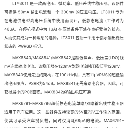
LT®3011 是一款高电压、微功率、低压差线性稳压器。该器件
可提供 50mA 输出电流和一个 300mV 的压差电压。LT3011 专为
在电池供电型高电压系统中使用而设计，低静态电流 (工作时为
46μA，在停机模式中为 1μA) 在压差条件下处在良好受控的状态，
从而使其成为一种理想的选择。LT3011 包括一个用于指示输出稳压
状态的 PWRGD 标记。
MAX8840/MAX8841/MAX8842是超低噪声、低压差(LDO)线
mA连续输出电流。该稳压器在120mA负载电流时压降低至120mV。
MAX8840使用先进的架构，在100kHz时，具有11µVRMS的超低输
出电压噪声，PSRR为54dB。MAX8841无需旁路电容器，因此，可
获得最小的PCB面积。MAX8842的输出电压可通
MAX6791–MAX6796超低静态电流单路/双路输出线性稳压器
适用于汽车应用。这一些器件支持较宽的5V至72V工作输入范围，
使其可承受汽车抛负载，同时仅消耗68µA的电流。MAX6791–