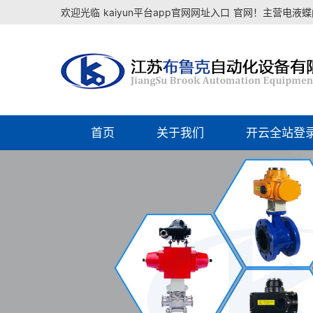
欢迎光临
kaiyun平台app官网网址入口
官网！主营电液蝶阀
首页
关于我们
开云全站登