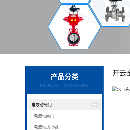
开云
产品分类
PRODUCT CATEGORY
电液动阀门
电液动阀门
电液动执行器