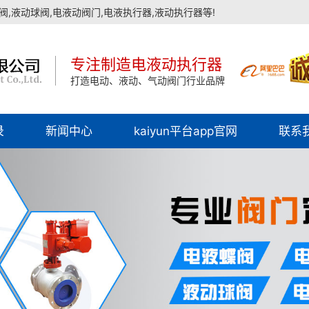
,液动球阀,电液动阀门,电液执行器,液动执行器等!
专注制造电液动执行器
打造电动、液动、气动阀门行业品牌
录
新闻中心
kaiyun平台app官网
联系