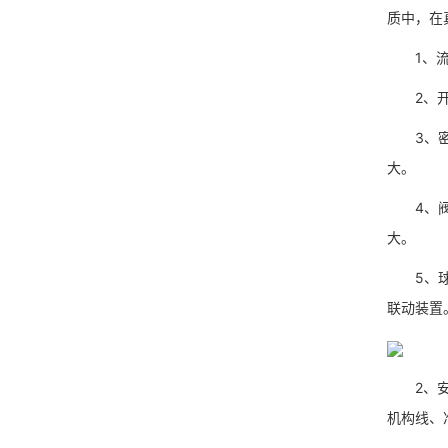
质中，在
1、流体
2、开关
3、密封
大。
4、阀杆
大。
5、球阀
联动装置
2、安装
机构线、