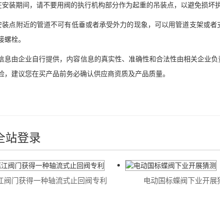
装期间，请不要用阀的执行机构部分作为起重的吊装点，以避免损坏
点附近的管道不可有低垂或者承受外力的现象，可以用管道支架或者支
接螺栓。
由企业自行提供，内容信息的真实性、准确性和合法性由相关企业负责
险，建议您在买产品前务必确认供应商资质及产品质量。
全站登录
门获得一种轴流式止回阀专利
电动国标蝶阀下业开展猜测