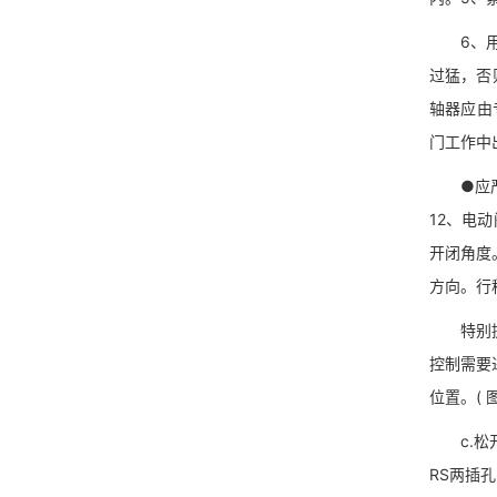
6、用手
过猛，否
轴器应由
门工作中
●应严格
12、电
开闭角度
方向。行
特别提示
控制需要
位置。( 
c.松开
RS两插