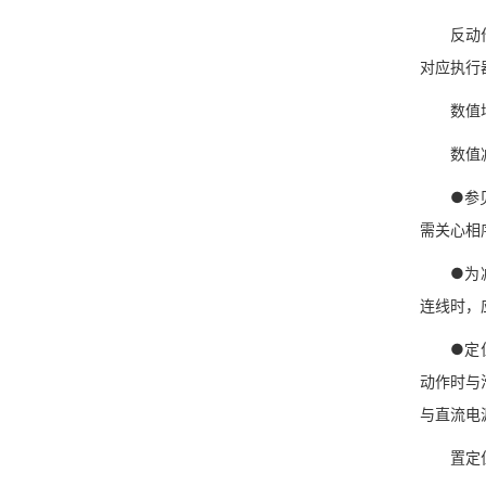
反动作模
对应执行
数值增加
数值减少
●参见图
需关心相
●为减少
连线时，
●定位器
动作时与
与直流电
置定位器