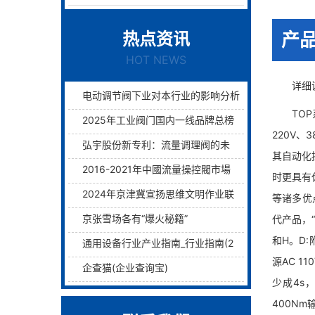
热点资讯
产
HOT NEWS
详细说明
电动调节阀下业对本行业的影响分析
TOP系
2025年工业阀门国内一线品牌总榜单前十名
220V、
弘宇股份新专利：流量调理阀的未来已来过滤与调理两层护航！
其自动化
2016-2021年中國流量操控閥市場远景及融資戰略咨詢報告
时更具有
2024年京津冀宣扬思维文明作业联席会议在津举行
等诸多优
京张雪场各有“爆火秘籍”
代产品，“2
和H。D:
通用设备行业产业指南_行业指南(2)_前瞻 - 前瞻网
源AC 1
企查猫(企业查询宝)
少成4s，
400Nm