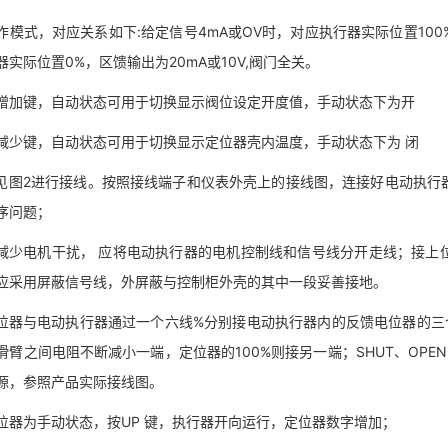
式，对应关系如下:给定信号4mA或OV时，对应执行器实际位置100%,反
器实际位置0%，区馈输出为20mA或10V,阀门全关。
键，自动状态可用于切换显示阀位设定开度值，手动状态下为开
键，自动状态可用于切换显示定位器壳内温度，手动状态下为 闭
2进行接线。按照接线端子和仪表外壳上的接线图，连接好电动执行器
序问题；
电机干扰， 应将电动执行器的电机控制线和信号线分开走线；接上位
应采用屏蔽信号线，外屏蔽与控制柜外壳的其中一段妥善接地。
与电动执行器通过一个六线%分别接电动执行器内的反馈电位器的三个
滑臂之间电阻不断减小一端，定位器的100%则接另一端；SHUT、OPE
源，参照产品实际接线图。
为手动状态，按UP 键，执行器开向运行，定位器数字增加；