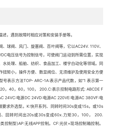
述，遇到故障时相应对策和安装手册等。
球阀、风门、旋塞阀、百叶阀等，它以AC24V. 110V、
- 10VDC电压信号为控制信号，可使阀门运动到所需位置，实现
、水处理、船舶、纺织、食品加工、楼宇白动化等领域。同
作扭矩小，操件方便、数显阀位、无须维护及使用安全方便
示方法TOP- ARC-1A:表示产品代数，如“1 表示第一
0，40，60，100， 200.C:表示控制电路形式: ABCDE F
C:电源DC 24VD:电源AC 220VE:电源AC 380VF:电
要求外选型。K:快开系列、同转时间30s变成15s，或10s
系列、回转时间出20s或30s变成60x.力矩30，100， 200.
C类控制型)AP:无线APP控制。CF:光伏+现场控制箱控制。