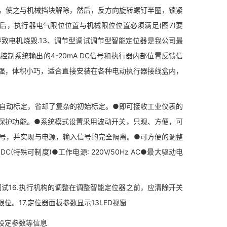
钉，使之与机械挡块解除，然后，反方向旋转螺钉半圈，锁紧
成后，执行器电气限位位置与机械限位位置必须满足(图7)要
致电机烧毁.13、调节型调试调节型智能定位器是我公司最
系统输出的4-20mA DC信号和执行器内部位置反馈信
强，体积小巧，适合直接安装在各种电动执行器接线盒内，
单键自动标定，省却了复杂的初始标定。●即可接收工业仪表的
保护功能。●系统模式设置采用波动开关，只观、方便，可
信号，并实现与电源，输入信号的完全隔离。●可方便的调整
 DC(特殊可制度)●工作电源: 220V/50Hz AC●最大驱动电
节型调试16.执行机构的调整在调整智能定位器之前，应清除开关
。17.定位器面板参数显示13LED视窗
设定参数等信息