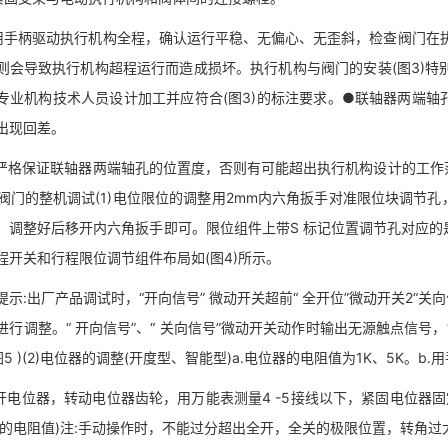
柄驱动执行机构全程，确认运行平稳、无偏心、无歪斜，检查阀门在执
则会导致执行机构超程运行而造成损坏。执行机构与阀门的安装(图3)特
专业机构技术人员设计加工并应符合(图3)的标注要求。●联轴器两端
出现回差。
保证联轴器两端轴孔的位置度，否则有可能超出执行机构设计的工作范
动阀门的整机调试(1)电位限位的调整用2mm内六角扳手对准限位块调节
。调整好后移开内六角扳手即可。限位组件上带S 标记位置调节孔对应的
程开关和行程限位调节组件布局如(图4)所示。
:出厂产品调试时，“开向信号” 微动开关超前“ 全开位”微动开关2“关向
进行调整。“ 开向信号”、“ 关向信号”微动开关动作时输出无源触点信号，
图5 )(2)电位器的调整(开度型、智能型)a.电位器的电阻值为1K、5K。
电位器，转动电位器齿轮，用万能表测量4 -5接线以下，紧固电位器固
孔的电阻值)注:手动操作时，不能过分超出全开，全关的极限位置，转角