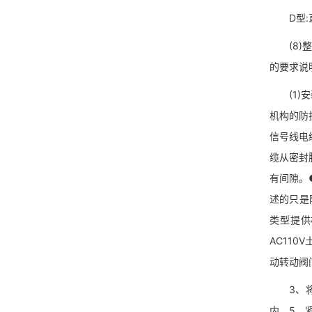
D型:直
(8)整体
的要求说
(1)安
机构的防
信号线电
缆从密封
有间隙。
述的只是
类型提供相
AC110
动转动阀
3、将联
内。5、