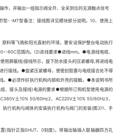
操作，并输出一组指示阀全开、全关到位的无源触点信号
智能调节型- -MT型备注：接线图详见模块部分说明。10、使用上
、原料等飞溅和阳光直射的环境，要安设保护整台电动执行
~-60C范围内。(2)进线要求●进线mm。●电源线电缆、
使用屏蔽线)接线所示，旋下防水接头的压紧螺母,将进线电
图进行接线。●旋紧压紧螺母，使密封胶塞与电缆接合处不得
线。●必须作好执行机构内部和外壳的接触。●本说明书所
缆、接头及接线)电源的要求●根据所订购机型使用电源的
0% 50/60Hz2、AC220V土10% 50/60Hz3、
丝的选用11、执行机构与阀体的安装执行机构与阀门的安装(图2)1、手
。
(指针正指SHUT、0刻度)，将输出轴插人联轴器四方孔