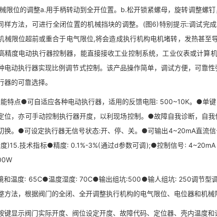
械限位的调整a.用手柄转动到全开位置。b.松开锁紧螺母，旋转调整螺
.同样方法，可进行全闭位置的机械挡块的调整。(图6)特别提示:调试完
机械限位超前或重合于电气限位,将会造成执行机构电机堵转，发热甚至导
高精度电动执行器控制器，能直接接收工业控制系统，工业仪表或计算机控制
种电动执行器实现比例调节式控制。该产品操作简单，调试方便，可靠性
行器的可靠选择。
能特点●可自适应各种电动执行器，适用的反馈电阻: 500~10K。●
定位，亦可手动控制执行器开度，以利现场控制。●故障自我诊断，自我
切换。●可设定执行器无信号状态:开、停、关。●可输出4~20mA直流
度)15.技术指标●精度: 0.1%-3%(通过d参数可调);●控制信号: 4~20mA
00W
温度: 65C●温度湿度: 70C●输出组坑:500●输人组坑: 250调
整方法，根据阀门的全闭、全开调整执行机构的电气限位、电位器和机械限位
显示阀门实际开度、阀位设定开度、故障代码、定位器、壳内温度和