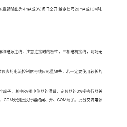
馈输出为4mA或0V,阀门全开;给定信号20mA或1OV时,
和电源连线，注意连接时的极性，三相电机接线，现场无
仪表的电流控制信号线应尽量短些，若一定要使用较长的
端子，其中RV接电位器的滑臂，定位器的0%接执行器关
N、COM分别接执行器的闭、开、COM端子。此分交流电源