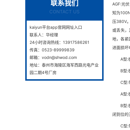
联系我们
AGF:光
CONTACT US
知为100
压380
kaiyun平台app官网网址入口
或丢失，
联系人：
华经理
地，各紧
24小时咨询热线：
13917586261
进面损坏
传真：
0523-89999839
邮箱：
vodn@shwod.com
A型:极
地址：
泰州市海陵区海军西路光电产业
B型:极
园二期4号厂房
C型:带
A型:极
B型:极
闭到位的
C型:带