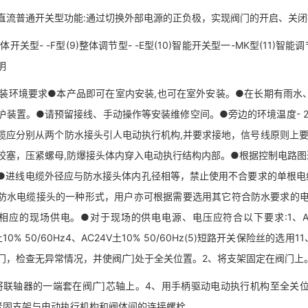
流普通开关型功能:通过切换外部电源的正负极，实现阀门的开启、关闭
开关型- -F型(9)整体调节型- -E型(10)智能开关型一-MK型(11)
明
装环境要求●本产品即可在室内安装,也可在室外安装。●在长期有雨水
护装置。●请预留接线、手动操作等安装维修空间。●旁边的环境温度- 20
缆应分别从两个防水接头引人电动执行机构,并要求接地，信号线原则上要
胶塞，压紧螺母,防爆接头体内穿入电动执行结构内部。●根据控制电路
●进线电缆外径应与防水接头体内孔径相等，禁止使用不合要求的单根电
防水电缆接头的一种形式，用户亦可根据需要选用其它符合防水要求的电
应的现场供电。●对于现场的供电电源、电压应符合以下要求:1、AC380V土1
V土10% 50/60Hz4、AC24V土10% 50/60Hz(5)短路开关保险
门，检查无异常情况，并使阀广]处于全关位置。2、将支架固定在阀门上
轴器的一端套在阀广]芯轴上。4、用手柄驱动电动执行机构至全关位置
紧固支架与电动执行机构和阀体间的连接螺栓。