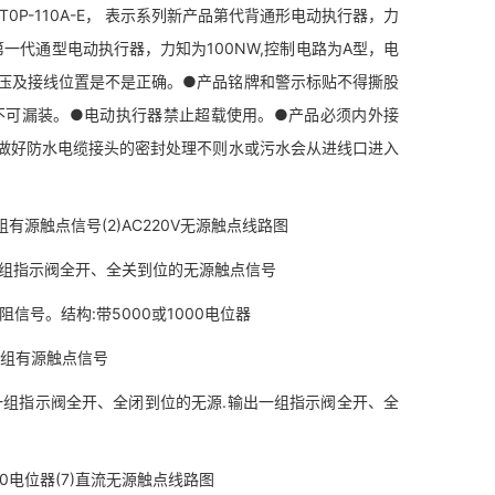
 T0P-110A-E， 表示系列新产品第代背通形电动执行器，力
新产品第一代通型电动执行器，力知为100NW,控制电路为A型，电
电压及接线位置是不是正确。●产品铭牌和警示标贴不得撕股
不可漏装。●电动执行器禁止超载使用。●产品必须内外接
做好防水电缆接头的密封处理不则水或污水会从进线口进入
源触点信号(2)AC220V无源触点线路图
组指示阀全开、全关到位的无源触点信号
号。结构:带5000或1000电位器
-组有源触点信号
组指示阀全开、全闭到位的无源.输出一组指示阀全开、全
0电位器(7)直流无源触点线路图