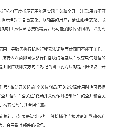
行机构开度指示范围能否实现全关和全开。注意:用力不可
别提示●对于自备支架、联轴器的用户，请注意:●支架、联
轴孔的加工应保证必要的精度，尽可能消除传动间隙，以免阀
围，导致因执行机构行程无法调整而使阀门不能正工作。
孔，旋转内六角即可调整行程挡块的角度从而改变电气限位的
是上限位块即关方向,O标记的调节孔对应的是下限位块即开
信号” 微动开关超前“全关位”微动开关2实际使用时也可根据
“全开位”、“ 全关位”微动开关动作时控制阀门的全开和全关
b.用手柄转动阀门到全闭位置。
定螺钉。(如果是智能型的七线接插件连接时请测量对RV和
过大，会导致其部件的损坏。