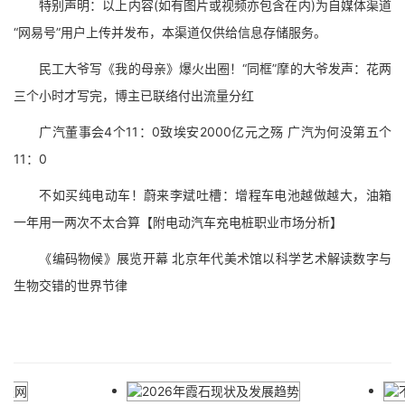
特别声明：以上内容(如有图片或视频亦包含在内)为自媒体渠道
“网易号”用户上传并发布，本渠道仅供给信息存储服务。
民工大爷写《我的母亲》爆火出圈！“同框”摩的大爷发声：花两
三个小时才写完，博主已联络付出流量分红
广汽董事会4个11：0致埃安2000亿元之殇 广汽为何没第五个
11：0
不如买纯电动车！蔚来李斌吐槽：增程车电池越做越大，油箱
一年用一两次不太合算【附电动汽车充电桩职业市场分析】
《编码物候》展览开幕 北京年代美术馆以科学艺术解读数字与
生物交错的世界节律