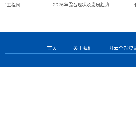
k电子工程网
2026年霞石现状及发展趋势
不
首页
关于我们
开云全站登