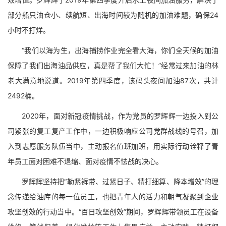
部分船只油仓小、续航短、出海时间较为随机的加油难题，确保24
小时不打烊。
“我们以海为生，出海捕捞作业完全看大海，你们全天候的加油
保障了我们出海油品供应，真是帮了我们大忙！”经常过来加油的林
老大满意地说道。2019年第四季度，该码头夜间加油87次，共计
2492桶。
2020年，面对新冠疫情挑战，作为党员的罗辉辉一边投入到公
司紧张的复工复产工作中，一边积极响应公司党群战线的号召，加
入到志愿服务队伍当中，主动报名值班加班，用实际行动诠释了青
年员工面对困难不退缩、面对疫情不怯战的决心。
罗辉辉坚持把“勒紧裤带、过紧日子、精打细算、降本增效”的理
念传递给油库的每一位员工，也把青年人的活力和朝气凝聚到企业
攻坚创效的行动当中。“百日攻坚创效”期间，罗辉辉带领员工在设备