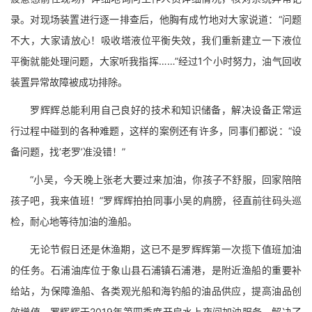
录。对现场装置进行逐一排查后，他胸有成竹地对大家说道：“问题
不大，大家请放心！吸收塔液位平衡失效，我们重新建立一下液位
平衡就能处理问题，大家听我指挥……”经过1个小时努力，油气回收
装置异常故障被成功排除。
罗辉辉总能利用自己良好的技术和知识储备，解决设备正常运
行过程中碰到的各种难题，这样的案例还有许多，同事们都说：“设
备问题，找‘老罗’准没错！”
“小吴，今天晚上张老大要过来加油，你孩子不舒服，回家陪陪
孩子吧，我来值班！”罗辉辉拍拍同事小吴的肩膀，径直前往码头巡
检，耐心地等待加油的渔船。
无论节假日还是休渔期，这已不是罗辉辉第一次揽下值班加油
的任务。石浦油库位于象山县石浦镇石浦港，是附近渔船的重要补
给站，为保障渔船、各类观光船和海钓船的油品供应，提高油品创
效增值。罗辉辉于2019年第四季度开启水上夜间加油服务，解决了