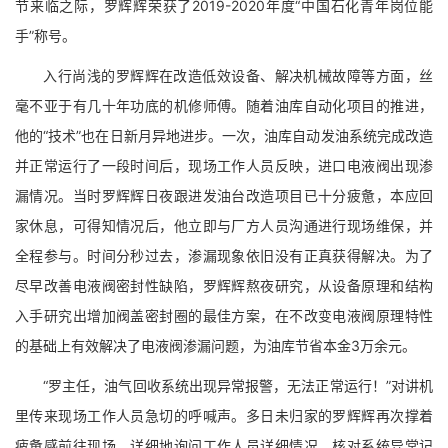
节来临之际，罗辉辉荣获了2019-2020年度“中国石化青年岗位能
手”称号。
入行尚浅的罗辉辉在改造低效设备、解决机械故障等方面，丝
毫不亚于有几十年功底的机修师傅。随着油库自动化项目的推进，
他的“技术”也在日新月异地进步。一次，油库自动发油系统完成改造
并正常运行了一段时间后，现场工作人员反映，进口电液阀出现渗
漏情况。当时罗辉辉日夜跟进发油台改造项目已十分疲惫，本应回
家休息，可得知情况后，他立即与厂方人员沟通进行现场维保，并
全程参与。时间分秒过去，渗漏现象依旧没有正真获得解决。为了
尽早改善电液阀密封性缺陷，罗辉辉熬夜研究，从设备原理和结构
入手研究出增加阀盖密封圈的最佳方案，在不改变电液阀原理特性
的基础上有效解决了电液阀渗漏问题，为油库节省本金3万余元。
“罗主任，油气回收系统出现异常报警，无法正常运行！”对讲机
里传来现场工作人员急切的呼喊声。多日未归家的罗辉辉再次撑着
疲惫感前往现场，详细地询问工作人员详细情况，核对系统异常记