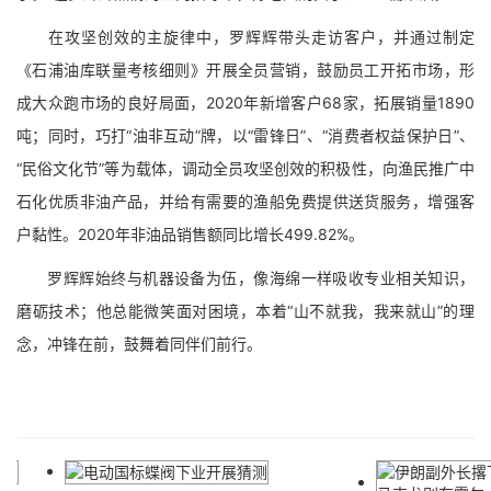
在攻坚创效的主旋律中，罗辉辉带头走访客户，并通过制定
《石浦油库联量考核细则》开展全员营销，鼓励员工开拓市场，形
成大众跑市场的良好局面，2020年新增客户68家，拓展销量1890
吨；同时，巧打“油非互动”牌，以“雷锋日”、“消费者权益保护日”、
“民俗文化节”等为载体，调动全员攻坚创效的积极性，向渔民推广中
石化优质非油产品，并给有需要的渔船免费提供送货服务，增强客
户黏性。2020年非油品销售额同比增长499.82%。
罗辉辉始终与机器设备为伍，像海绵一样吸收专业相关知识，
磨砺技术；他总能微笑面对困境，本着“山不就我，我来就山”的理
念，冲锋在前，鼓舞着同伴们前行。