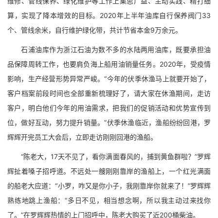
维修、管线保养、绿化维护等工作上集思广益、主动实践、精打细
算，实现了降本增效的目标。2020年上半年油库自行保养阀门33
个、管线余米，自行维护绿化带，共计节省本金9万余元。
石浦油库作为浙江石油为数不多的水陆两用油库，既要承担油
品保障周转工作，也要肩负海上船用油销量任务。2020年，受疫情
影响，生产经营形势异常严峻。“今年的伏季休渔马上就要开始了，
客户档案前段时间也全部重新梳理好了，请大家在休渔期间，走访
客户，明白他们今年的用油需求，把我们的促销活动和优势宣传到
位，做好互动，努力提升销量。”伏季休渔临近，渔船纷纷回港，罗
辉辉开完员工大会后，立即走访刚刚回港的渔船。
“陈老大，17天不见了，看你满面春风的，捕到黄鱼群啦？”罗辉
辉扯着嗓子招呼道。不远处一艘刚刚靠岸的渔船上，一个红光满面
的船老大应道：“小罗，咋又是你小子，我刚靠岸你就来了！”罗辉辉
熟练地跳上渔船：“多日不见，相当想念啊，所以我主动过来找你
了。”在罗辉辉热情的上门招呼中，陈老大购买了近200桶柴油。