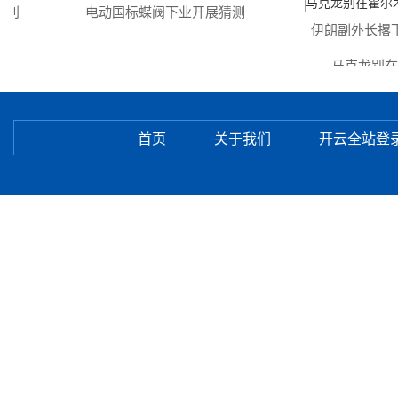
利
电动国标蝶阀下业开展猜测
伊朗副外长撂下
马克龙别在霍
首页
关于我们
开云全站登