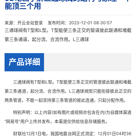
能顶三个用
来源：
开云全站登录
发布时间：2023-12-01 08:30:57
三通球阀有T型和L型。T型能使三条正交的管道彼此联通和堵截
第三条通道，起分流、合流作用。L三通球
产品详细
三通球阀有T型和L型。T型能使三条正交的管道彼此联通和堵截
第三条通道，起分流、合流作用。L三通球阀型只能衔接彼此正交的
两条管道，不能一起坚持第三条管道的彼此连通，只起分配作用。
特别声明：以上内容(如有图片或视频亦包含在内)为自媒体渠道
“网易号”用户上传并发布，本渠道仅供给信息存储服务。
财联社12月1日电，我国地震台网正式测定：12月01日04时36