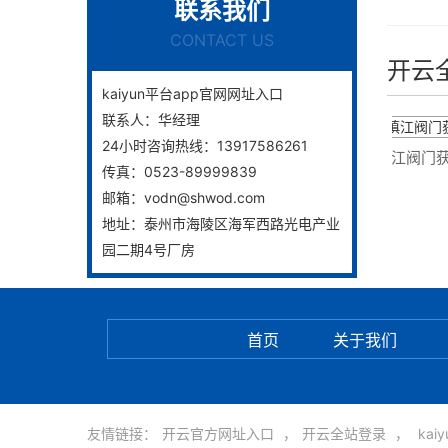
联系我们
CONTACT US
开云
kaiyun平台app官网网址入口
联系人：
华经理
24小时咨询热线：
13917586261
紧迫停水！触及永春这个城镇→
慎江阀门获
传真：
0523-89999839
邮箱：
vodn@shwod.com
地址：
泰州市海陵区海军西路光电产业
园二期4号厂房
首页
关于我们
友情链接：
开云官方网址入口
，
开云全站登录
，
kai