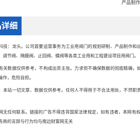
产品制
品详细
：龙头。公司首要运营事务为工业用阀门的规划研制、产品制作和出
、调节阀、隔膜阀、止回阀、蝶阀等各类工业用和工程建设项目用阀门。
数据仅供参考，不构成出资主张。力求但不确保数据的彻底精确，如
操作，危险自担。
站一切文章、数据仅供参考。任何人不得用于不合法用处，不然职责
任何联系。链接的广告不得违背国家法律规定，如有违者，本网有权随
告商的言辞与行为均与南边财富网无关