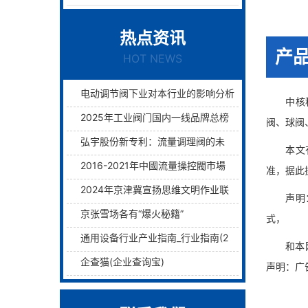
热点资讯
产
HOT NEWS
电动调节阀下业对本行业的影响分析
中核科技
2025年工业阀门国内一线品牌总榜单前十名
阀、球阀
弘宇股份新专利：流量调理阀的未来已来过滤与调理两层护航！
本文有关
2016-2021年中國流量操控閥市場远景及融資戰略咨詢報告
准，据此
2024年京津冀宣扬思维文明作业联席会议在津举行
声明：本
京张雪场各有“爆火秘籍”
式，
通用设备行业产业指南_行业指南(2)_前瞻 - 前瞻网
和本网无
企查猫(企业查询宝)
声明：广