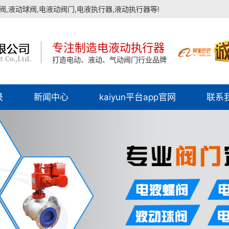
,液动球阀,电液动阀门,电液执行器,液动执行器等!
专注制造电液动执行器
打造电动、液动、气动阀门行业品牌
录
新闻中心
kaiyun平台app官网
联系