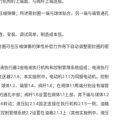
行机构的上端面，与阀杆上端连接。
缩弹簧；所述密封圈一端与球体贴合，另一端与端管通孔
连，安装、调试简单，制造成本低。
封圈可在压缩弹簧的弹性补偿力作用下自动调整密封圈的密
液执行器2由电液执行机构和控制管理系统组成；电液执行
、阀位变送器2.1.6；本实施例中，电动机2.1.1为伺服电动机。控制
1.2、端管1.4、阀杆1.6；在阀体1.1两端分别设有端管
置的通孔中部；阀杆1.6设置在阀体1.1上部，其下端与球体1.2
6转动；液压缸2.1.4固定连接在执行机构2.1.5一侧；油箱
2；液压控制管理系统2.2设置在油箱2.1.3上（其他实施例中，液压