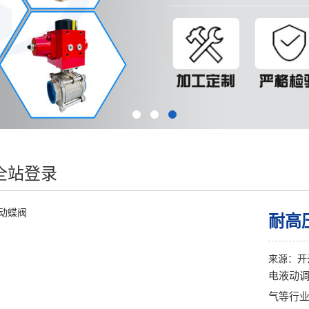
全站登录
耐高
来源：
开
电液动
气等行