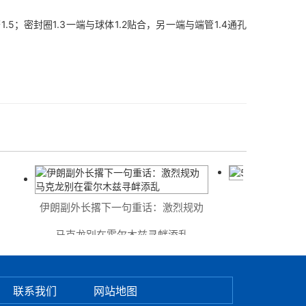
5；密封圈1.3一端与球体1.2贴合，另一端与端管1.4通孔
5G - OFw
伊朗副外长撂下一句重话：激烈规劝
马克龙别在霍尔木兹寻衅添乱
联系我们
网站地图