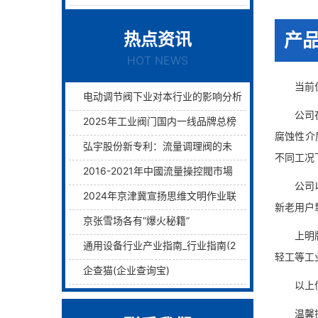
热点资讯
产
HOT NEWS
当前位置
电动调节阀下业对本行业的影响分析
公司在逐
2025年工业阀门国内一线品牌总榜单前十名
腐蚀性介质
弘宇股份新专利：流量调理阀的未来已来过滤与调理两层护航！
不同工况
2016-2021年中國流量操控閥市場远景及融資戰略咨詢報告
公司以“
2024年京津冀宣扬思维文明作业联席会议在津举行
新老用户
京张雪场各有“爆火秘籍”
上明牌是
通用设备行业产业指南_行业指南(2)_前瞻 - 前瞻网
轻工等工
企查猫(企业查询宝)
以上信息
温馨提示