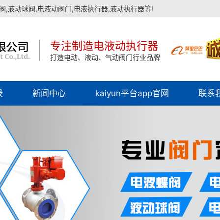
,液动球阀,电液动阀门,电液执行器,液动执行器等!
专注制造电液动执行器
打造电动、液动、气动阀门行业品牌
录
新闻中心
kaiyun平台app官网
联系