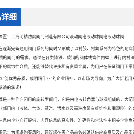
品详细
：上海明精防腐阀门制造有限公司液动阀电液动球阀电液动球阀
渐完备通用阀门系列的同时又形成了以衬胶、衬氟系列为特色的耐腐蚀
的阀门的需求。通过在各类铸铁、碳钢的阀体或管件内壁上进行内衬BR/NR/CR
下的腐蚀性介质，还能够替代许多稀有贵重金属，为用户在保证阀门正常
创优秀品质，成明精伟业”的企业精神，以市场为导向，为广大新老用
挚诚的承诺！
一种作启闭用的旋转型阀门，它是由电液转角器与球阀组成的，大范围
业部门内（液体、气体、蒸汽、污水以及高粘度带有纤维性和细颗粒）的
由企业自行提供，内容信息的真实性、准确性和合法性由相关企业负责
：为规避购买风险，建议您在买产品前务必确认供应商资质及产品质