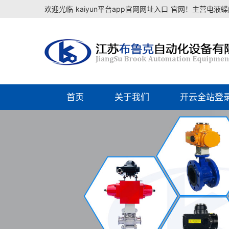
欢迎光临
kaiyun平台app官网网址入口
官网！主营电液蝶阀
首页
关于我们
开云全站登