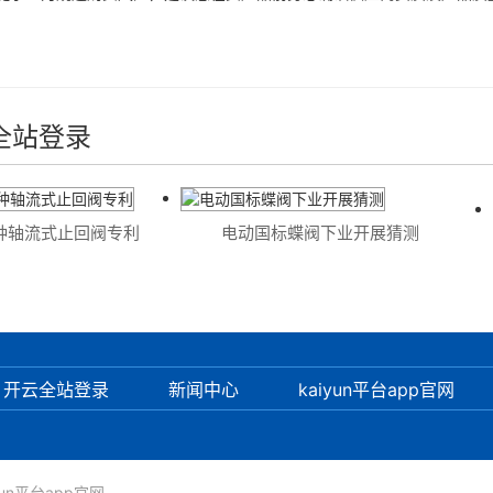
全站登录
轴流式止回阀专利
电动国标蝶阀下业开展猜测
开云全站登录
新闻中心
kaiyun平台app官网
yun平台app官网