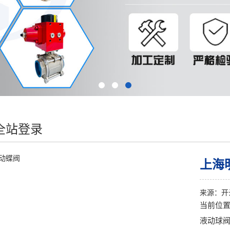
全站登录
上海
来源：
开
当前位
液动球阀