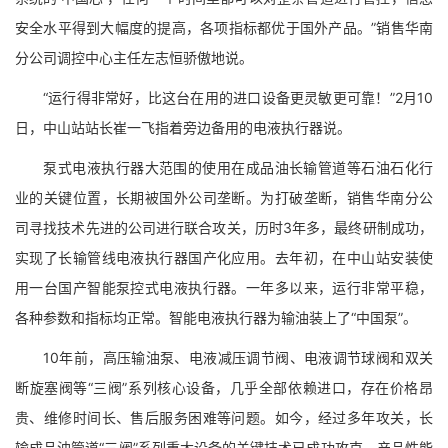
安全水平得到大幅度的提高，各项指标都优于国外产品。”销售华南
分公司调控中心主任左志恒骄傲地说。
“运行得非常好，比这台在用的进口设备更灵敏更可靠！”2月10
日，中山站站长崔一飞指着旁边备用的电液执行器说。
泵式电液执行器大范围的使用在成品油长输管道等石油石化行
业的关键位置，长期被国外公司垄断。为打破垄断，销售华南分公
司寻找技术先进的公司进行联合攻关，历时3年多，最终研制成功，
实现了长输管线电液执行器国产化应用。去年初，在中山站安装使
用一台国产智能泵控式电液执行器。一年多以来，运行非常平稳，
各种参数和指标均正常。智能电液执行器为输油装上了“中国泵”。
10年前，高压输油泵、电液减压调节阀、电液调节球阀和双关
断旋塞阀等“三阀”系列核心设备，几乎全部依赖进口，存在价格昂
贵、维修时间长、售后服务困难等问题。如今，经过多年攻关，长
输成品油管道“三阀”系列重大设备的关键技术已成功攻克，产品性能