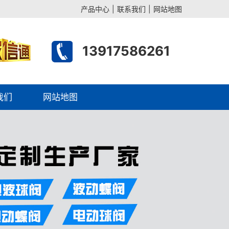
产品中心
|
联系我们
|
网站地图
13917586261
我们
网站地图