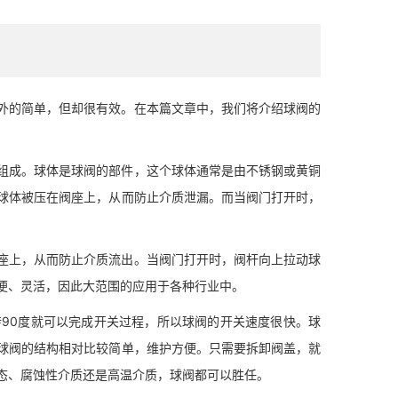
的简单，但却很有效。在本篇文章中，我们将介绍球阀的
成。球体是球阀的部件，这个球体通常是由不锈钢或黄铜
球体被压在阀座上，从而防止介质泄漏。而当阀门打开时，
上，从而防止介质流出。当阀门打开时，阀杆向上拉动球
便、灵活，因此大范围的应用于各种行业中。
0度就可以完成开关过程，所以球阀的开关速度很快。球
球阀的结构相对比较简单，维护方便。只需要拆卸阀盖，就
态、腐蚀性介质还是高温介质，球阀都可以胜任。