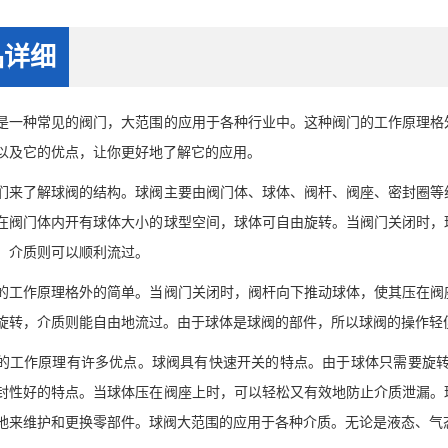
品详细
种常见的阀门，大范围的应用于各种行业中。这种阀门的工作原理格外
以及它的优点，让你更好地了解它的应用。
了解球阀的结构。球阀主要由阀门体、球体、阀杆、阀座、密封圈等组
在阀门体内开有球体大小的球型空间，球体可自由旋转。当阀门关闭时，
，介质则可以顺利流过。
作原理格外的简单。当阀门关闭时，阀杆向下推动球体，使其压在阀座
旋转，介质则能自由地流过。由于球体是球阀的部件，所以球阀的操作轻
作原理有许多优点。球阀具有快速开关的特点。由于球体只需要旋转9
封性好的特点。当球体压在阀座上时，可以轻松又有效地防止介质泄漏。
地来维护和更换零部件。球阀大范围的应用于各种介质。无论是液态、气