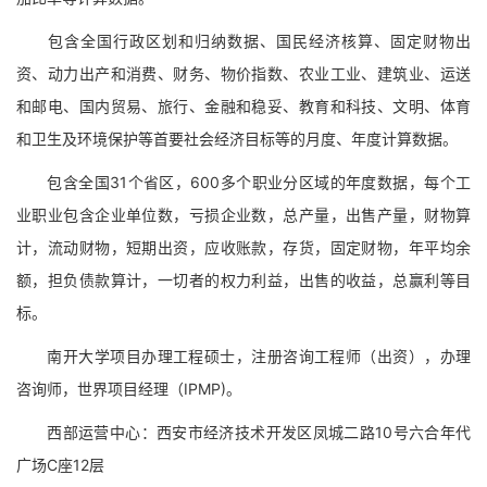
包含全国行政区划和归纳数据、国民经济核算、固定财物出
资、动力出产和消费、财务、物价指数、农业工业、建筑业、运送
和邮电、国内贸易、旅行、金融和稳妥、教育和科技、文明、体育
和卫生及环境保护等首要社会经济目标等的月度、年度计算数据。
包含全国31个省区，600多个职业分区域的年度数据，每个工
业职业包含企业单位数，亏损企业数，总产量，出售产量，财物算
计，流动财物，短期出资，应收账款，存货，固定财物，年平均余
额，担负债款算计，一切者的权力利益，出售的收益，总赢利等目
标。
南开大学项目办理工程硕士，注册咨询工程师（出资），办理
咨询师，世界项目经理（IPMP)。
西部运营中心：西安市经济技术开发区凤城二路10号六合年代
广场C座12层