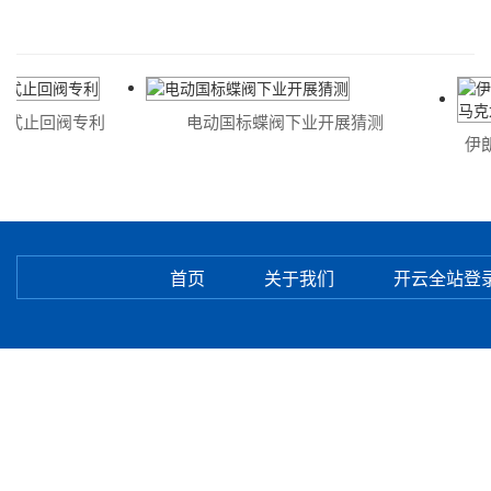
式止回阀专利
电动国标蝶阀下业开展猜测
伊朗
首页
关于我们
开云全站登