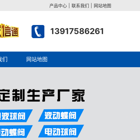
产品中心
|
联系我们
|
网站地图
13917586261
我们
网站地图