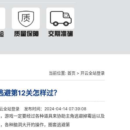
当前位置:
首页
>
开云全站登录
逃避第12关怎样过？
云全站登录
发布时间：2024-04-14 07:39:08
戏，游戏一定要经过各种道具来协助主角逃避掉霉运以及
套，各种脑洞大开的操作，圈套逃避第