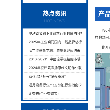
热点资讯
产
HOT NEWS
的小游戏
电动调节阀下业对本行业的影响分析
样的疑问
2025年工业阀门国内一线品牌总榜单前十名
翻开左边
弘宇股份新专利：流量调理阀的未来已来过滤与调理两层护航！
2016-2021年中國流量操控閥市場远景及融資戰略咨詢報告
2024年京津冀宣扬思维文明作业联席会议在津举行
京张雪场各有“爆火秘籍”
通用设备行业产业指南_行业指南(2)_前瞻 - 前瞻网
企查猫(企业查询宝)